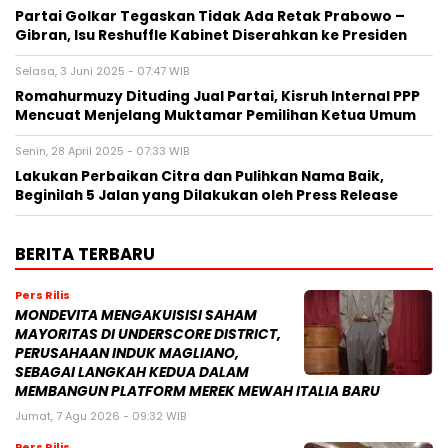
Partai Golkar Tegaskan Tidak Ada Retak Prabowo –
Gibran, Isu Reshuffle Kabinet Diserahkan ke Presiden
Selasa, 3 Juni 2025 - 07:47 WIB
Romahurmuzy Dituding Jual Partai, Kisruh Internal PPP
Mencuat Menjelang Muktamar Pemilihan Ketua Umum
Senin, 28 April 2025 - 07:33 WIB
Lakukan Perbaikan Citra dan Pulihkan Nama Baik,
Beginilah 5 Jalan yang Dilakukan oleh Press Release
BERITA TERBARU
Pers Rilis
MONDEVITA MENGAKUISISI SAHAM
MAYORITAS DI UNDERSCORE DISTRICT,
PERUSAHAAN INDUK MAGLIANO,
SEBAGAI LANGKAH KEDUA DALAM
MEMBANGUN PLATFORM MEREK MEWAH ITALIA BARU
Jumat, 7 Agu 2026 - 09:32 WIB
Pers Rilis