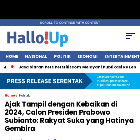
SCROLL TO CONTINUE WITH CONTENT
HOME
NASIONAL
POLITIK
EKONOMI
ENTERTAINMENT
Jasa Siaran Pers Persriliscom Melayani Publikasi ke Lebih dar
/
Home
Politik
Ajak Tampil dengan Kebaikan di
2024, Calon Presiden Prabowo
Subianto: Rakyat Suka yang Hatinya
Gembira