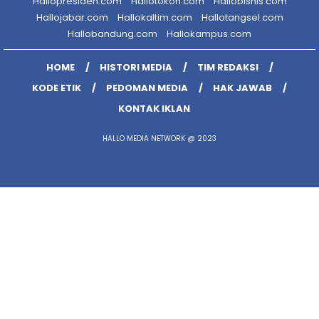
Hallopresiden.com
Hallotokoh.com
Hallobisnis.com
Hallojabar.com
Hallokaltim.com
Hallotangsel.com
Hallobandung.com
Hallokampus.com
HOME
HISTORI MEDIA
TIM REDAKSI
KODE ETIK
PEDOMAN MEDIA
HAK JAWAB
KONTAK IKLAN
HALLO MEDIA NETWORK @ 2023