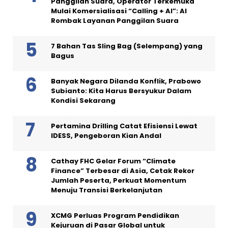
Panggilan Suara, Operator Terkemuka
Mulai Komersialisasi “Calling + AI”: AI
Rombak Layanan Panggilan Suara
7 Bahan Tas Sling Bag (Selempang) yang
Bagus
Banyak Negara Dilanda Konflik, Prabowo
Subianto: Kita Harus Bersyukur Dalam
Kondisi Sekarang
Pertamina Drilling Catat Efisiensi Lewat
IDESS, Pengeboran Kian Andal
Cathay FHC Gelar Forum “Climate
Finance” Terbesar di Asia, Cetak Rekor
Jumlah Peserta, Perkuat Momentum
Menuju Transisi Berkelanjutan
XCMG Perluas Program Pendidikan
Kejuruan di Pasar Global untuk