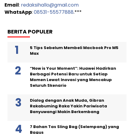
Email
:
redaksihallo@gmail.com
WhatsApp
:
08531-55577888
.***
BERITA POPULER
5 Tips Sebelum Membeli Macbook Pro M5
Max
“Now is Your Moment”: Huawei Hadirkan
Berbagai Potensi Baru untuk Setiap
Momen Lewat Inovasi yang Mencakup
Seluruh Skenario
Dialog dengan Anak Muda, Gibran
Rakabuming Raka Yakin Pariwisata
Banyuwangi Makin Berkembang
7 Bahan Tas Sling Bag (Selempang) yang
Bagus