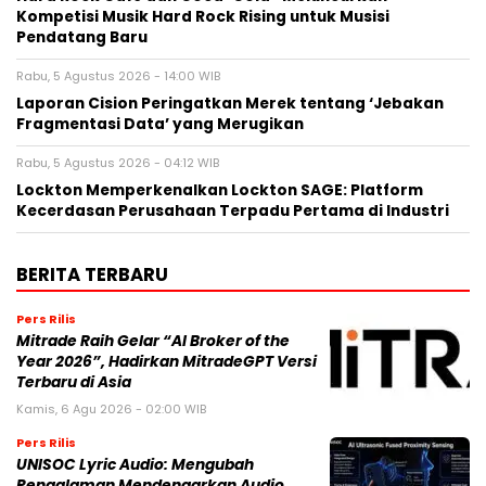
Kompetisi Musik Hard Rock Rising untuk Musisi
Pendatang Baru
Rabu, 5 Agustus 2026 - 14:00 WIB
Laporan Cision Peringatkan Merek tentang ‘Jebakan
Fragmentasi Data’ yang Merugikan
Rabu, 5 Agustus 2026 - 04:12 WIB
Lockton Memperkenalkan Lockton SAGE: Platform
Kecerdasan Perusahaan Terpadu Pertama di Industri
BERITA TERBARU
Pers Rilis
Mitrade Raih Gelar “AI Broker of the
Year 2026”, Hadirkan MitradeGPT Versi
Terbaru di Asia
Kamis, 6 Agu 2026 - 02:00 WIB
Pers Rilis
UNISOC Lyric Audio: Mengubah
Pengalaman Mendengarkan Audio