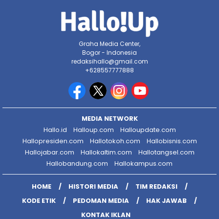
Graha Media Center,
Bogor - Indonesia
redaksihallo@gmail.com
+628557777888
MEDIA NETWORK
Hallo.id
Halloup.com
Halloupdate.com
Hallopresiden.com
Hallotokoh.com
Hallobisnis.com
Hallojabar.com
Hallokaltim.com
Hallotangsel.com
Hallobandung.com
Hallokampus.com
HOME
HISTORI MEDIA
TIM REDAKSI
KODE ETIK
PEDOMAN MEDIA
HAK JAWAB
KONTAK IKLAN