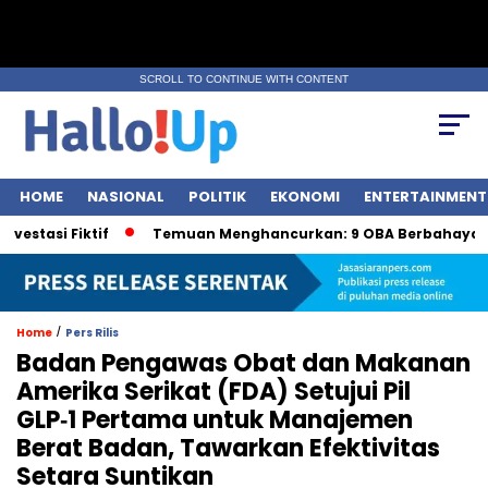
SCROLL TO CONTINUE WITH CONTENT
HOME
NASIONAL
POLITIK
EKONOMI
ENTERTAINMENT
i Fiktif
Temuan Menghancurkan: 9 OBA Berbahaya oleh B
/
Home
Pers Rilis
Badan Pengawas Obat dan Makanan
Amerika Serikat (FDA) Setujui Pil
GLP‑1 Pertama untuk Manajemen
Berat Badan, Tawarkan Efektivitas
Setara Suntikan