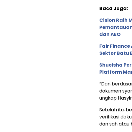
Baca Juga:
Cision Raih
Pemantauan d
dan AEO
Fair Financ
Sektor Batu 
Shueisha Pe
Platform Ma
“Dan berdasark
dokumen syara
ungkap Hasyim
Setelah itu, 
verifikasi do
dan sah atau 