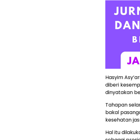
Hasyim Asy’a
diberi kesem
dinyatakan be
Tahapan sela
bakal pasang
kesehatan jas
Hal itu dilak
sebagai presi