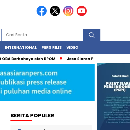
A
INTERNATIONAL
PERS RILIS
VIDEO
 OBA Berbahaya oleh BPOM
Jasa Siaran Pers Persriliscom M
BERITA POPULER