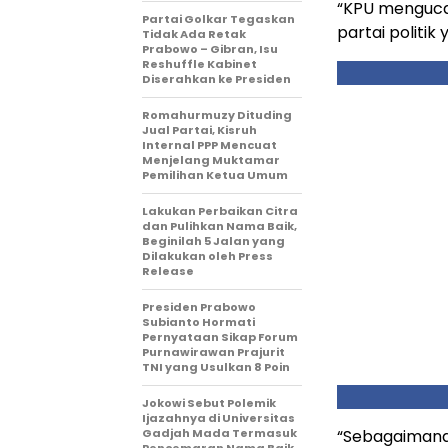
“KPU menguca
Partai Golkar Tegaskan
partai politi
Tidak Ada Retak
Prabowo – Gibran, Isu
Reshuffle Kabinet
Diserahkan ke Presiden
Romahurmuzy Dituding
Jual Partai, Kisruh
Internal PPP Mencuat
Menjelang Muktamar
Pemilihan Ketua Umum
Lakukan Perbaikan Citra
dan Pulihkan Nama Baik,
Beginilah 5 Jalan yang
Dilakukan oleh Press
Release
Presiden Prabowo
Subianto Hormati
Pernyataan Sikap Forum
Purnawirawan Prajurit
TNI yang Usulkan 8 Poin
Jokowi Sebut Polemik
Ijazahnya di Universitas
Gadjah Mada Termasuk
“Sebagaimana 
Pencemaran Nama Baik