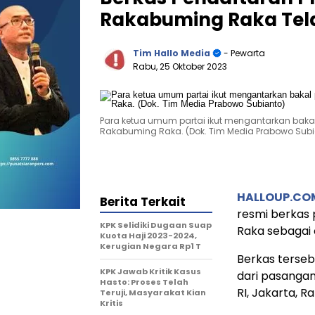
Rakabuming Raka Tela
Tim Hallo Media
- Pewarta
Rabu, 25 Oktober 2023
Para ketua umum partai ikut mengantarkan bak
Rakabuming Raka. (Dok. Tim Media Prabowo Subi
HALLOUP.CO
Berita Terkait
resmi berkas
KPK Selidiki Dugaan Suap
Raka sebagai 
Kuota Haji 2023-2024,
Kerugian Negara Rp1 T
Berkas terseb
KPK Jawab Kritik Kasus
dari pasanga
Hasto: Proses Telah
RI, Jakarta, Ra
Teruji, Masyarakat Kian
Kritis