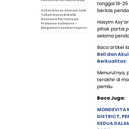
tanggal 19-25
berkas pendaf
Sufmi Dasco Ahmad Jadi
Tokoh Kunci di Balik
Rencana Pertemuan
Hasyim Asy’ar
Prabowo Subianto –
Megawati Soekarnoputri
pihak partai 
selama penda
Baca artikel la
Beli dan Akui
Berkualitas
Menurutnya, 
terakhir di m
pemilu.
Baca Juga:
MONDEVITA 
DISTRICT, P
KEDUA DALA