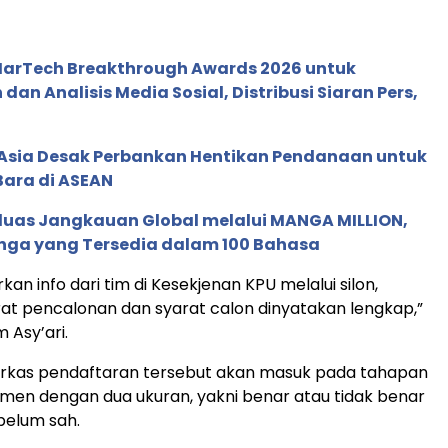
 MarTech Breakthrough Awards 2026 untuk
an Analisis Media Sosial, Distribusi Siaran Pers,
e Asia Desak Perbankan Hentikan Pendanaan untuk
Bara di ASEAN
rluas Jangkauan Global melalui MANGA MILLION,
nga yang Tersedia dalam 100 Bahasa
an info dari tim di Kesekjenan KPU melalui silon,
t pencalonan dan syarat calon dinyatakan lengkap,”
 Asy’ari.
berkas pendaftaran tersebut akan masuk pada tahapan
kumen dengan dua ukuran, yakni benar atau tidak benar
belum sah.