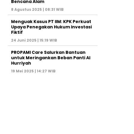
Bencana Alam
8 Agustus 2025 | 08:31 WIB
Menguak Kasus PT IIM: KPK Perkuat
Upaya Penegakan Hukum Investasi
Fiktif
24 Juni 2025 | 15:19 WIB
PROPAMI Care Salurkan Bantuan
untuk Meringankan Beban Panti Al
Hurriyah
19 Mei 2025 | 14:27 WIB