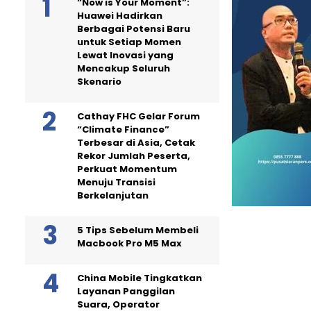
“Now is Your Moment”:
Huawei Hadirkan
Berbagai Potensi Baru
untuk Setiap Momen
Lewat Inovasi yang
Mencakup Seluruh
Skenario
Cathay FHC Gelar Forum
“Climate Finance”
Terbesar di Asia, Cetak
Rekor Jumlah Peserta,
Perkuat Momentum
Menuju Transisi
Berkelanjutan
5 Tips Sebelum Membeli
Macbook Pro M5 Max
China Mobile Tingkatkan
Layanan Panggilan
Suara, Operator