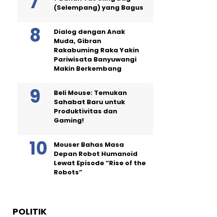
(Selempang) yang Bagus
Dialog dengan Anak
Muda, Gibran
Rakabuming Raka Yakin
Pariwisata Banyuwangi
Makin Berkembang
Beli Mouse: Temukan
Sahabat Baru untuk
Produktivitas dan
Gaming!
Mouser Bahas Masa
Depan Robot Humanoid
Lewat Episode “Rise of the
Robots”
POLITIK