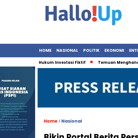
HOME
NASIONAL
POLITIK
EKONOMI
ENT
enegakan Hukum Investasi Fiktif
Temuan Menghancurkan: 9
Home
Nasional
/
Bikin Portal Berita P