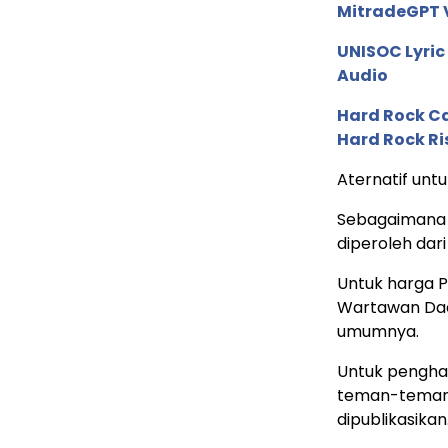
MitradeGPT V
UNISOC Lyri
Audio
Hard Rock C
Hard Rock Ri
Aternatif unt
Sebagaimana 
diperoleh dari
Untuk harga P
Wartawan Dae
umumnya.
Untuk pengha
teman-teman 
dipublikasikan