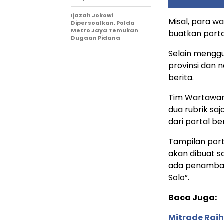
Ijazah Jokowi
Misal, para w
Dipersoalkan, Polda
Metro Jaya Temukan
buatkan porta
Dugaan Pidana
Selain mengg
provinsi dan 
berita.
Tim Wartawan 
dua rubrik saj
dari portal b
Tampilan port
akan dibuat 
ada penambaha
Solo”.
Baca Juga:
Mitrade Raih