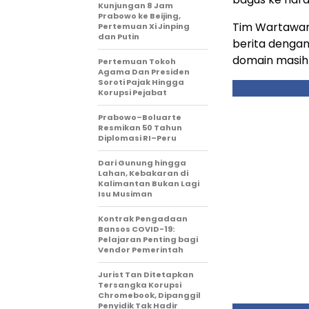
Kunjungan 8 Jam
Prabowo ke Beijing,
Tim Wartawan
Pertemuan Xi Jinping
dan Putin
berita denga
domain masih
Pertemuan Tokoh
Agama Dan Presiden
Soroti Pajak Hingga
Korupsi Pejabat
Prabowo–Boluarte
Resmikan 50 Tahun
Diplomasi RI–Peru
Dari Gunung hingga
Lahan, Kebakaran di
Kalimantan Bukan Lagi
Isu Musiman
Kontrak Pengadaan
Bansos COVID-19:
Pelajaran Penting bagi
Vendor Pemerintah
Jurist Tan Ditetapkan
Tersangka Korupsi
Chromebook, Dipanggil
Penyidik Tak Hadir