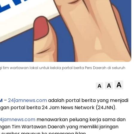
tim wartawan lokal untuk kelola portal berita Pers Daerah di seluruh
A
A
A
M
–
24ĵamnews.com
adalah portal berita yang menjadi
ringan portal berita 24 Jam News Network (24JNN).
4jamnews.com
menawarkan peluang kerja sama dan
ngan Tim Wartawan Daerah yang memiliki jaringan
a sumber maupun ke pemasang iklan.