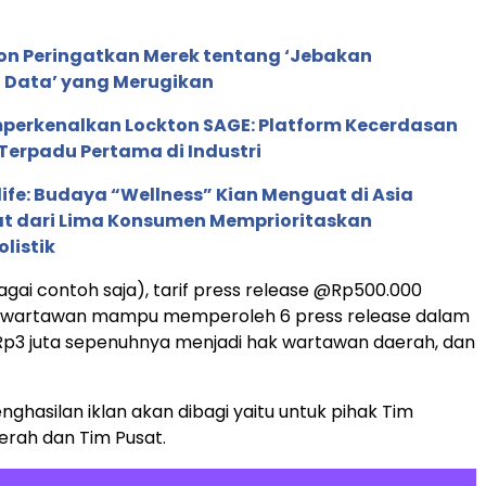
ion Peringatkan Merek tentang ‘Jebakan
 Data’ yang Merugikan
perkenalkan Lockton SAGE: Platform Kecerdasan
Terpadu Pertama di Industri
life: Budaya “Wellness” Kian Menguat di Asia
pat dari Lima Konsumen Memprioritaskan
listik
agai contoh saja), tarif press release @Rp500.000
 wartawan mampu memperoleh 6 press release dalam
Rp3 juta sepenuhnya menjadi hak wartawan daerah, dan
ghasilan iklan akan dibagi yaitu untuk pihak Tim
rah dan Tim Pusat.