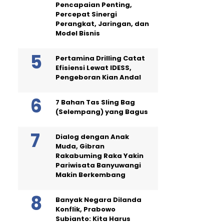
Pencapaian Penting,
Percepat Sinergi
Perangkat, Jaringan, dan
Model Bisnis
Pertamina Drilling Catat
Efisiensi Lewat IDESS,
Pengeboran Kian Andal
7 Bahan Tas Sling Bag
(Selempang) yang Bagus
Dialog dengan Anak
Muda, Gibran
Rakabuming Raka Yakin
Pariwisata Banyuwangi
Makin Berkembang
Banyak Negara Dilanda
Konflik, Prabowo
Subianto: Kita Harus