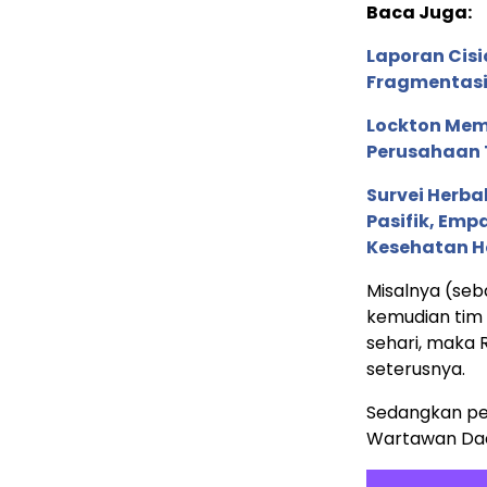
Baca Juga:
Laporan Cis
Fragmentasi
Lockton Mem
Perusahaan 
Survei Herba
Pasifik, Em
Kesehatan Ho
Misalnya (seb
kemudian tim
sehari, maka 
seterusnya.
Sedangkan pen
Wartawan Dae