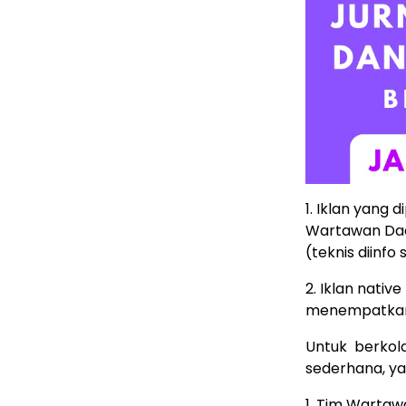
1. Iklan yang 
Wartawan Dae
(teknis diinfo
2. Iklan nativ
menempatkan b
Untuk berkol
sederhana, yai
1. Tim Wartaw