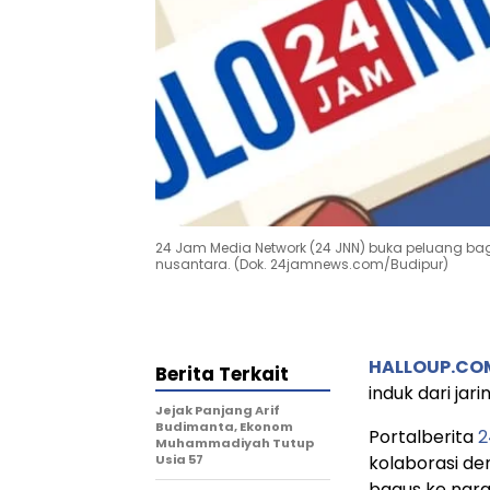
24 Jam Media Network (24 JNN) buka peluang bagi 
nusantara. (Dok. 24jamnews.com/Budipur)
HALLOUP.CO
Berita Terkait
induk dari ja
Jejak Panjang Arif
Budimanta, Ekonom
Portalberita
2
Muhammadiyah Tutup
Usia 57
kolaborasi de
bagus ke nar