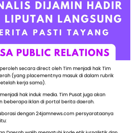
diperoleh secara direct oleh Tim menjadi hak Tim
rah (yang placementnya masuk di dalam rubrik
 setelah kerja sama).
e menjadi hak induk media. Tim Pusat juga akan
eberapa iklan di portal berita daerah.
aborasi dengan 24jamnews.com persyarataanya
tu:
an Daerah wajib mematuhi kode etik jurnalistik dan