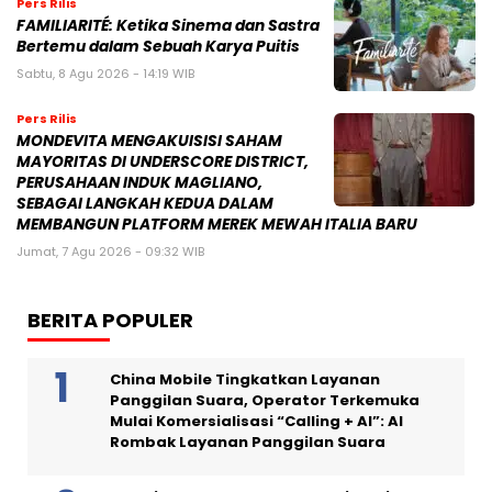
Pers Rilis
FAMILIARITÉ: Ketika Sinema dan Sastra
Bertemu dalam Sebuah Karya Puitis
Sabtu, 8 Agu 2026 - 14:19 WIB
Pers Rilis
MONDEVITA MENGAKUISISI SAHAM
MAYORITAS DI UNDERSCORE DISTRICT,
PERUSAHAAN INDUK MAGLIANO,
SEBAGAI LANGKAH KEDUA DALAM
MEMBANGUN PLATFORM MEREK MEWAH ITALIA BARU
Jumat, 7 Agu 2026 - 09:32 WIB
BERITA POPULER
China Mobile Tingkatkan Layanan
Panggilan Suara, Operator Terkemuka
Mulai Komersialisasi “Calling + AI”: AI
Rombak Layanan Panggilan Suara