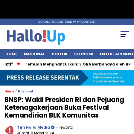
SCROLL TO CONTINUE WITH CONTENT
HOME
NASIONAL
POLITIK
EKONOMI
ENTERTAINMENT
Temuan Menghancurkan: 9 OBA Berbahaya oleh BPOM
/
Home
Nasional
BNSP: Wakil Presiden RI dan Pejuang
Ketenagakerjaan Buka Festival
Kemandirian BLK Komunitas
Tim Hallo Media
- Pewarta
Jumat, 8 Maret 2024