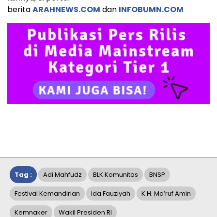
berita
ARAHNEWS.COM
dan
INFOBUMN.COM
Tag :
Adi Mahfudz
BLK Komunitas
BNSP
Festival Kemandirian
Ida Fauziyah
K.H. Ma’ruf Amin
Kemnaker
Wakil Presiden RI