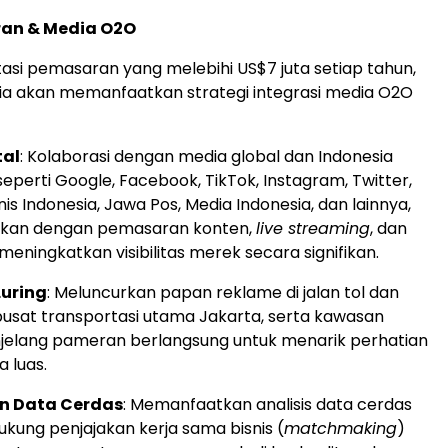
an & Media O2O
asi pemasaran yang melebihi US$7 juta setiap tahun,
ia akan memanfaatkan strategi integrasi media O2O
tal
: Kolaborasi dengan media global dan Indonesia
eperti Google, Facebook, TikTok, Instagram, Twitter,
is Indonesia, Jawa Pos, Media Indonesia, dan lainnya,
ukan dengan pemasaran konten,
live streaming
, dan
meningkatkan visibilitas merek secara signifikan.
Luring
: Meluncurkan papan reklame di jalan tol dan
pusat transportasi utama Jakarta, serta kawasan
njelang pameran berlangsung untuk menarik perhatian
 luas.
n Data Cerdas
: Memanfaatkan analisis data cerdas
kung penjajakan kerja sama bisnis (
matchmaking
)