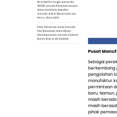
Breakthrough Awards
2026 untuk Pemantauan
dan Analisis Media
Sosial, Distribusi Siaran
Pers, dan AEO
Fair Finance Asia Desak
Perbankan Hentikan
Pendanaan untuk Sektor
Batu Bara di ASEAN
Pusat Manuf
Sebagai perek
berkembang pe
pengolahan lo
manufaktur ko
permintaan dar
baru. Namun, 
masih berada
masih berasal
pihak pemasok