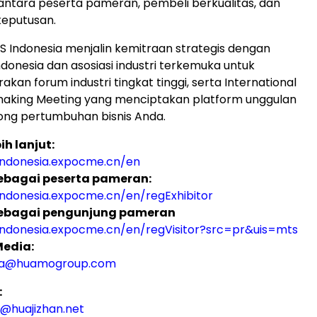
antara peserta pameran, pembeli berkualitas, dan
keputusan.
MES Indonesia menjalin kemitraan strategis dengan
donesia dan asosiasi industri terkemuka untuk
an forum industri tingkat tinggi, serta International
aking Meeting yang menciptakan platform unggulan
ng pertumbuhan bisnis Anda.
ih lanjut:
indonesia.expocme.cn/en
ebagai peserta pameran:
indonesia.expocme.cn/en/regExhibitor
ebagai pengunjung pameran
indonesia.expocme.cn/en/regVisitor?src=pr&uis=mts
Media:
ia@huamogroup.com
:
i@huajizhan.net