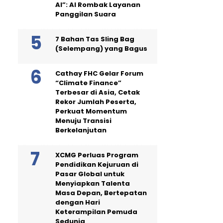
AI”: AI Rombak Layanan
Panggilan Suara
7 Bahan Tas Sling Bag
(Selempang) yang Bagus
Cathay FHC Gelar Forum
“Climate Finance”
Terbesar di Asia, Cetak
Rekor Jumlah Peserta,
Perkuat Momentum
Menuju Transisi
Berkelanjutan
XCMG Perluas Program
Pendidikan Kejuruan di
Pasar Global untuk
Menyiapkan Talenta
Masa Depan, Bertepatan
dengan Hari
Keterampilan Pemuda
Sedunia