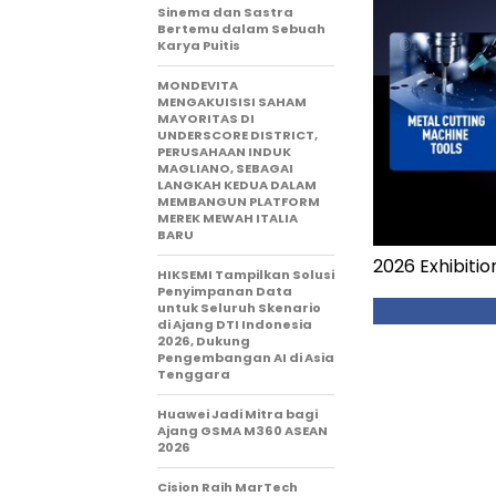
Sinema dan Sastra
Bertemu dalam Sebuah
Karya Puitis
MONDEVITA
MENGAKUISISI SAHAM
MAYORITAS DI
UNDERSCORE DISTRICT,
PERUSAHAAN INDUK
MAGLIANO, SEBAGAI
LANGKAH KEDUA DALAM
MEMBANGUN PLATFORM
MEREK MEWAH ITALIA
BARU
2026 Exhibiti
HIKSEMI Tampilkan Solusi
Penyimpanan Data
untuk Seluruh Skenario
di Ajang DTI Indonesia
2026, Dukung
Pengembangan AI di Asia
Tenggara
Huawei Jadi Mitra bagi
Ajang GSMA M360 ASEAN
2026
Cision Raih MarTech