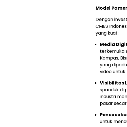
Model Pamer
Dengan invest
CMES Indones
yang kuat:
Media Digi
terkemuka s
Kompas, Bisn
yang dipad
video untuk 
Visibilitas 
spanduk di 
industri me
pasar secara
Pencocoka
untuk mendu