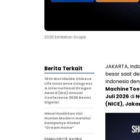
2026 Exhibition Scope
JAKARTA, Indo
Berita Terkait
besar saat de
16th Worldwide Chinese
Indonesia de
Life Insurance Congress
Machine Tool
& International Dragon
Award (IDA) Annual
Juli 2026
di
N
Conference 2026 Resmi
Digelar
(NICE), Jakar
Himel Hadirkan Visi
Hunian Modern melalui
Kampanye Global
“Dream Home”
FAMILIARITÉ: Ketika