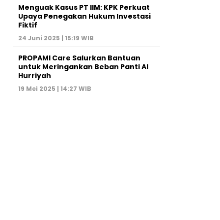
Menguak Kasus PT IIM: KPK Perkuat
Upaya Penegakan Hukum Investasi
Fiktif
24 Juni 2025 | 15:19 WIB
PROPAMI Care Salurkan Bantuan
untuk Meringankan Beban Panti Al
Hurriyah
19 Mei 2025 | 14:27 WIB