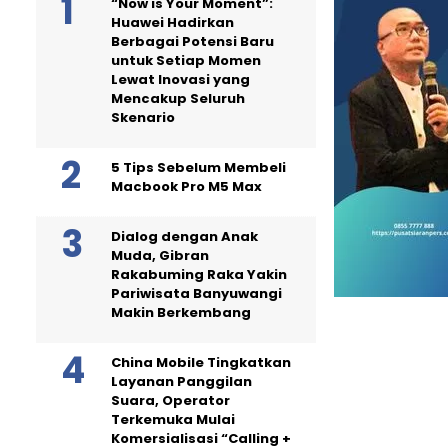
“Now is Your Moment”:
Huawei Hadirkan
Berbagai Potensi Baru
untuk Setiap Momen
Lewat Inovasi yang
Mencakup Seluruh
Skenario
5 Tips Sebelum Membeli
Macbook Pro M5 Max
Dialog dengan Anak
Muda, Gibran
Rakabuming Raka Yakin
Pariwisata Banyuwangi
Makin Berkembang
China Mobile Tingkatkan
Layanan Panggilan
Suara, Operator
Terkemuka Mulai
Komersialisasi “Calling +