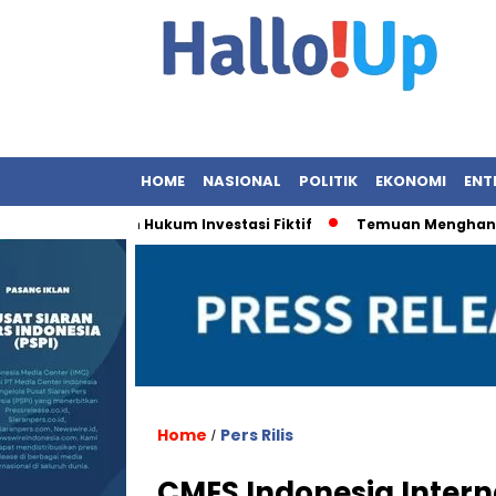
HOME
NASIONAL
POLITIK
EKONOMI
ENT
enegakan Hukum Investasi Fiktif
Temuan Menghancurkan: 9
Home
Pers Rilis
/
CMES Indonesia Intern