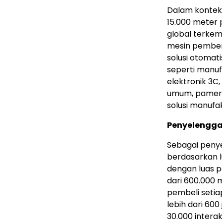
Dalam konteks
15.000 meter 
global terke
mesin pembent
solusi otomati
seperti manuf
elektronik 3C
umum, pamera
solusi manufa
Penyelengga
Sebagai peny
berdasarkan l
dengan luas 
dari 600.000 
pembeli setia
lebih dari 600
30.000 interaks