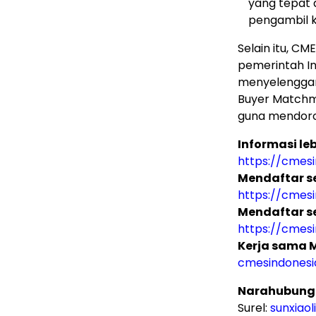
yang tepat 
pengambil 
Selain itu, C
pemerintah In
menyelenggarak
Buyer Matchm
guna mendoro
Informasi leb
https://cmes
Mendaftar s
https://cmes
Mendaftar s
https://cmes
Kerja sama 
cmesindones
Narahubung
Surel:
sunxiaol