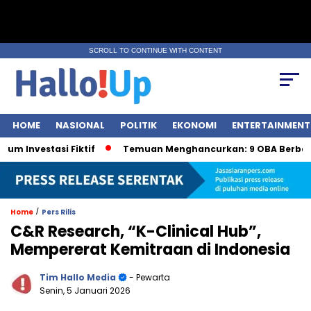
SCROLL TO CONTINUE WITH CONTENT
HOME
NASIONAL
POLITIK
EKONOMI
ENTERTAINMENT
vestasi Fiktif
Temuan Menghancurkan: 9 OBA Berbahaya 
/
Home
Pers Rilis
C&R Research, “K-Clinical Hub”,
Mempererat Kemitraan di Indonesia
Tim Hallo Media
- Pewarta
Senin, 5 Januari 2026