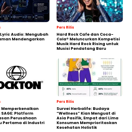
s
Pers Rilis
Lyric Audio: Mengubah
Hard Rock Cafe dan Coca-
aman Mendengarkan
Cola® Meluncurkan Kompetisi
Musik Hard Rock Rising untuk
Musisi Pendatang Baru
s
Pers Rilis
n Memperkenalkan
Survei Herbalife: Budaya
 SAGE: Platform
“Wellness” Kian Menguat di
asan Perusahaan
Asia Pasifik, Empat dari Lima
 Pertama di Industri
Konsumen Memprioritaskan
Kesehatan Holistik