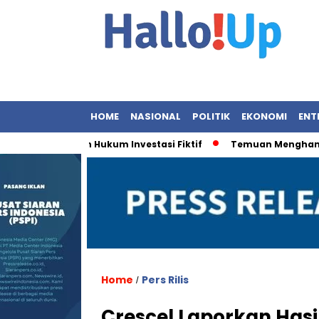
HOME
NASIONAL
POLITIK
EKONOMI
ENT
 Penegakan Hukum Investasi Fiktif
Temuan Menghancurkan:
Home
Pers Rilis
/
Crescel Laporkan Hasi