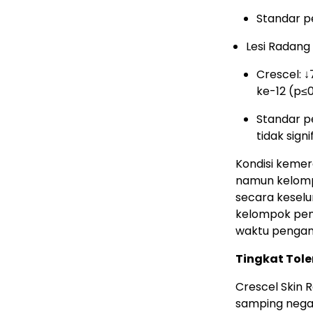
Standar p
Lesi Radang 
Crescel: 
ke-12 (p≤
Standar p
tidak signi
Kondisi keme
namun kelomp
secara keselu
kelompok pemb
waktu penga
Tingkat Tole
Crescel Skin 
samping negat