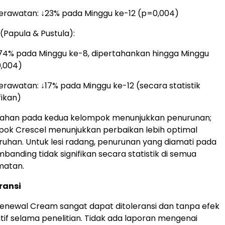
erawatan: ↓23% pada Minggu ke-12 (p=0,004)
(Papula & Pustula):
↓74% pada Minggu ke-8, dipertahankan hingga Minggu
0,004)
erawatan: ↓17% pada Minggu ke-12 (secara statistik
fikan)
rahan pada kedua kelompok menunjukkan penurunan;
ok Crescel menunjukkan perbaikan lebih optimal
ruhan. Untuk lesi radang, penurunan yang diamati pada
anding tidak signifikan secara statistik di semua
matan.
ransi
Renewal Cream sangat dapat ditoleransi dan tanpa efek
if selama penelitian. Tidak ada laporan mengenai