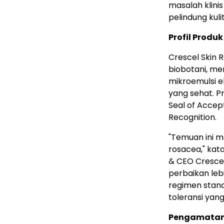
masalah klinis 
pelindung kulit
Profil Produk
Crescel Skin 
biobotani, m
mikroemulsi e
yang sehat. P
Seal of Accep
Recognition.
"Temuan ini 
rosacea," kata
& CEO Crescel.
perbaikan leb
regimen stand
toleransi yang
Pengamata