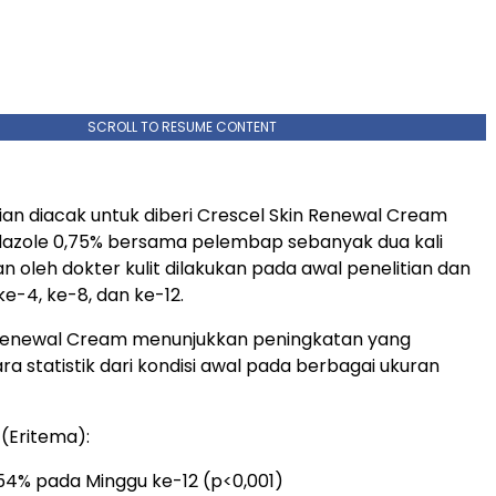
SCROLL TO RESUME CONTENT
tian diacak untuk diberi Crescel Skin Renewal Cream
dazole 0,75% bersama pelembap sebanyak dua kali
ian oleh dokter kulit dilakukan pada awal penelitian dan
e-4, ke-8, dan ke-12.
 Renewal Cream menunjukkan peningkatan yang
ara statistik dari kondisi awal pada berbagai ukuran
(Eritema):
↓54% pada Minggu ke-12 (p<0,001)