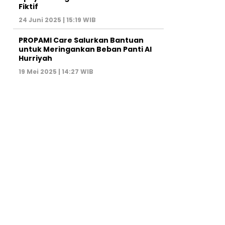
Fiktif
24 Juni 2025 | 15:19 WIB
PROPAMI Care Salurkan Bantuan
untuk Meringankan Beban Panti Al
Hurriyah
19 Mei 2025 | 14:27 WIB