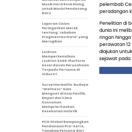
pelembab Ce
Musik Hard Rock Rising
untuk Musisi Pendatang
peradangan ku
Baru
Penelitian di
Laporan Cision
Peringatkan Merek
dunia ini mel
tentang ‘Jebakan
ringan hingga
Fragmentasi Data’ yang
Merugikan
perawatan 12 m
diajukan untuk
Lockton
Memperkenalkan
sejawat pada 
Lockton SAGE: Platform
Kecerdasan Perusahaan
Terpadu Pertama di
Industri
Survei Herbalife: Budaya
“Wellness” Kian
Menguat di Asia Pasifik,
Empat dari Lima
Konsumen
Memprioritaskan
Kesehatan Holistik
PCG Global Rampungkan
Pendanaan Pra-Seri A,
Tangkap Peluang dari