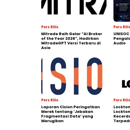
Pers Rilis
Pers Rili
Mitrade Raih Gelar “AI Broker
UNISOC 
of the Year 2026”, Hadirkan
Pengal
MitradeGPT Versi Terbaru di
Audio
Asia
Pers Rilis
Pers Rili
Laporan Cision Peringatkan
Lockto
Merek tentang ‘Jebakan
Lockton
Fragmentasi Data’ yang
Kecerd
Merugikan
Terpadu