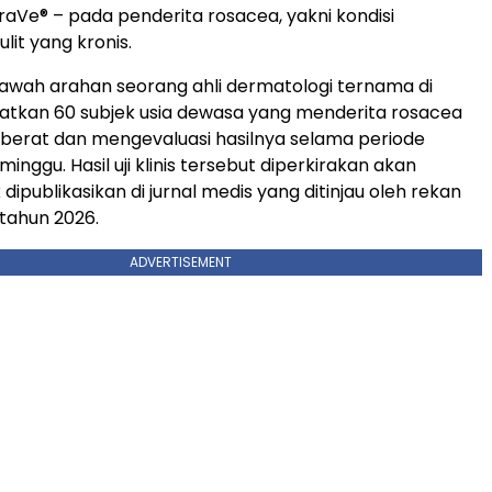
raVe
®
– pada penderita rosacea, yakni kondisi
lit yang kronis.
 bawah arahan seorang ahli dermatologi ternama di
ibatkan 60 subjek usia dewasa yang menderita rosacea
 berat dan mengevaluasi hasilnya selama periode
inggu. Hasil uji klinis tersebut diperkirakan akan
 dipublikasikan di jurnal medis yang ditinjau oleh rekan
tahun 2026.
ADVERTISEMENT