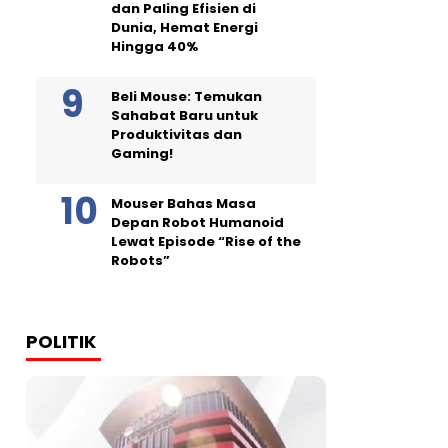
dan Paling Efisien di
Dunia, Hemat Energi
Hingga 40%
Beli Mouse: Temukan
Sahabat Baru untuk
Produktivitas dan
Gaming!
Mouser Bahas Masa
Depan Robot Humanoid
Lewat Episode “Rise of the
Robots”
POLITIK