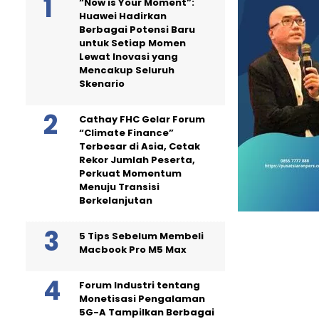
“Now is Your Moment”:
Huawei Hadirkan
Berbagai Potensi Baru
untuk Setiap Momen
Lewat Inovasi yang
Mencakup Seluruh
Skenario
Cathay FHC Gelar Forum
“Climate Finance”
Terbesar di Asia, Cetak
Rekor Jumlah Peserta,
Perkuat Momentum
Menuju Transisi
Berkelanjutan
5 Tips Sebelum Membeli
Macbook Pro M5 Max
Forum Industri tentang
Monetisasi Pengalaman
5G-A Tampilkan Berbagai