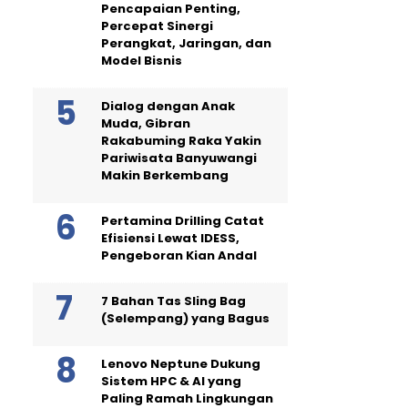
Pencapaian Penting,
Percepat Sinergi
Perangkat, Jaringan, dan
Model Bisnis
Dialog dengan Anak
Muda, Gibran
Rakabuming Raka Yakin
Pariwisata Banyuwangi
Makin Berkembang
Pertamina Drilling Catat
Efisiensi Lewat IDESS,
Pengeboran Kian Andal
7 Bahan Tas Sling Bag
(Selempang) yang Bagus
Lenovo Neptune Dukung
Sistem HPC & AI yang
Paling Ramah Lingkungan