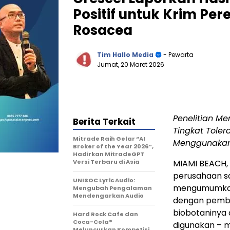
Positif untuk Krim Per
Rosacea
Tim Hallo Media
- Pewarta
Jumat, 20 Maret 2026
Penelitian Me
Berita Terkait
Tingkat Tole
Mitrade Raih Gelar “AI
Menggunakan
Broker of the Year 2026”,
Hadirkan MitradeGPT
Versi Terbaru di Asia
MIAMI BEACH, 
perusahaan sai
UNISOC Lyric Audio:
mengumumkan h
Mengubah Pengalaman
Mendengarkan Audio
dengan pemban
biobotaninya
Hard Rock Cafe dan
Coca-Cola®
digunakan – m
Meluncurkan Kompetisi