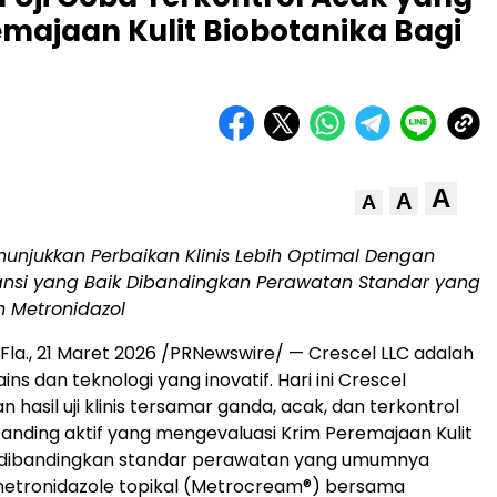
emajaan Kulit Biobotanika Bagi
A
A
A
nunjukkan Perbaikan Klinis Lebih Optimal Dengan
ransi yang Baik Dibandingkan Perawatan Standar yang
 Metronidazol
Fla.
,
21 Maret 2026
/PRNewswire/ — Crescel LLC adalah
ns dan teknologi yang inovatif. Hari ini Crescel
asil uji klinis tersamar ganda, acak, dan terkontrol
ding aktif yang mengevaluasi Krim Peremajaan Kulit
 dibandingkan standar perawatan yang umumnya
etronidazole topikal (Metrocream
®
) bersama