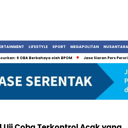
ERTAINMENT
LIFESTYLE
SPORT
MEGAPOLITAN
NUSANTAR
 9 OBA Berbahaya oleh BPOM
Jasa Siaran Pers Persrilisco
l Uji Coba Terkontrol Acak yang