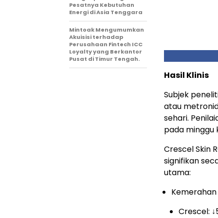
Pesatnya Kebutuhan
Energi di Asia Tenggara
Mintoak Mengumumkan
Akuisisi terhadap
Perusahaan Fintech ICC
Loyalty yang Berkantor
Pusat di Timur Tengah.
Hasil Klinis
Subjek peneli
atau metroni
sehari. Penila
pada minggu k
Crescel Skin
signifikan sec
utama:
Kemerahan 
Crescel: 