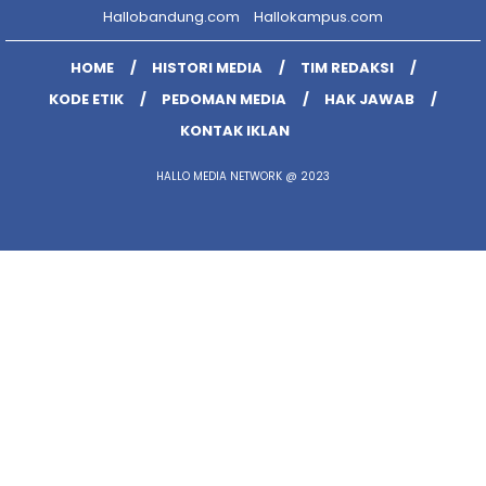
Hallobandung.com
Hallokampus.com
HOME
HISTORI MEDIA
TIM REDAKSI
KODE ETIK
PEDOMAN MEDIA
HAK JAWAB
KONTAK IKLAN
HALLO MEDIA NETWORK @ 2023