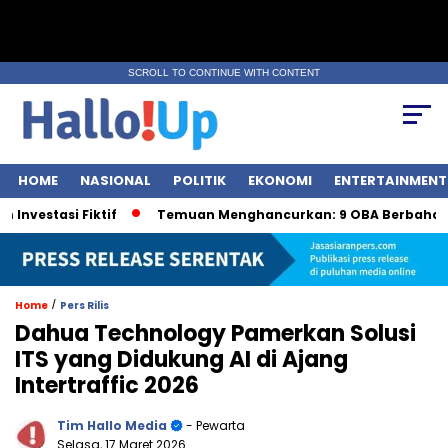
SCROLL TO CONTINUE WITH CONTENT
HOME
NASIONAL
POLITIK
EKONOMI
ENTERTAINMENT
asi Fiktif
Temuan Menghancurkan: 9 OBA Berbahaya oleh
/
Home
Pers Rilis
Dahua Technology Pamerkan Solusi
ITS yang Didukung AI di Ajang
Intertraffic 2026
Tim Hallo Media
- Pewarta
Selasa, 17 Maret 2026