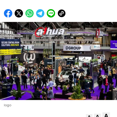
logo
A
A
A