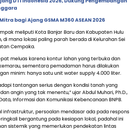
 Ajang DTI Indonesia 2026, Dukung Pengembangan
enggara
 Mitra bagi Ajang GSMA M360 ASEAN 2026
mpak meliputi Kota Banjar Baru dan Kabupaten Hulu
, di mana lokasi paling parah berada di Kelurahan Sei
atan Cempaka.
pat meluas karena kontur lahan yang terbuka dan
t kemarau, sementara pemadaman harus dilakukan
an minim: hanya satu unit water supply 4.000 liter.
api tantangan serius dengan kondisi tanah yang
dan angin yang tak menentu,” ujar Abdul Muhari, Ph.D.,
Data, Informasi dan Komunikasi Kebencanaan BNPB.
l infrastruktur, persoalan mendasar ada pada respons
ringkali bergantung pada kesiapan lokal, padahal ini
an sistemik yang memerlukan pendekatan lintas