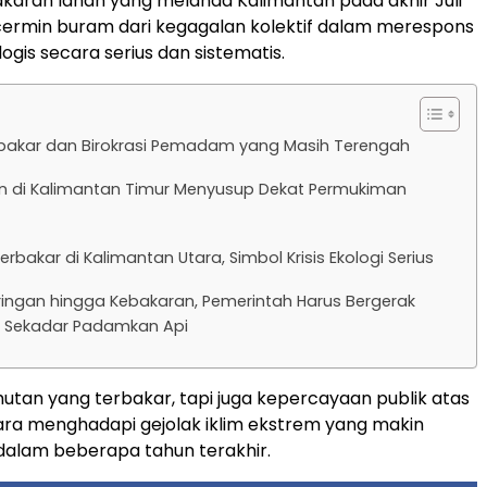
aran lahan yang melanda Kalimantan pada akhir Juli
cermin buram dari kegagalan kolektif dalam merespons
gis secara serius dan sistematis.
bakar dan Birokrasi Pemadam yang Masih Terengah
n di Kalimantan Timur Menyusup Dekat Permukiman
rbakar di Kalimantan Utara, Simbol Krisis Ekologi Serius
ringan hingga Kebakaran, Pemerintah Harus Bergerak
ri Sekadar Padamkan Api
utan yang terbakar, tapi juga kepercayaan publik atas
ra menghadapi gejolak iklim ekstrem yang makin
i dalam beberapa tahun terakhir.