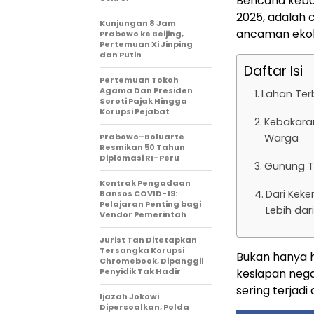
Bencana kebak
2025, adalah 
Kunjungan 8 Jam
ancaman ekolo
Prabowo ke Beijing,
Pertemuan Xi Jinping
dan Putin
Daftar Isi
Pertemuan Tokoh
Agama Dan Presiden
Lahan Ter
Soroti Pajak Hingga
Korupsi Pejabat
Kebakara
Prabowo–Boluarte
Warga
Resmikan 50 Tahun
Diplomasi RI–Peru
Gunung Te
Kontrak Pengadaan
Dari Keke
Bansos COVID-19:
Pelajaran Penting bagi
Lebih da
Vendor Pemerintah
Jurist Tan Ditetapkan
Tersangka Korupsi
Bukan hanya h
Chromebook, Dipanggil
Penyidik Tak Hadir
kesiapan nega
sering terjad
Ijazah Jokowi
Dipersoalkan, Polda