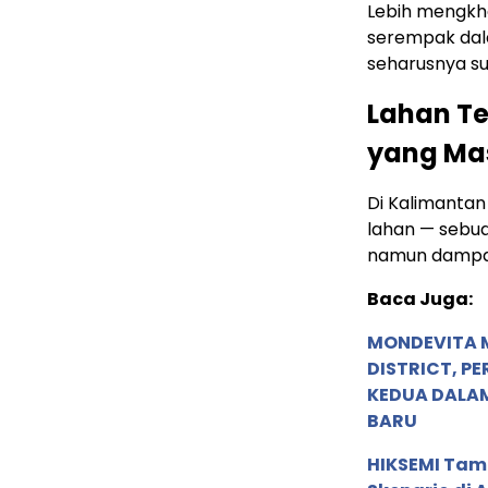
Lebih mengkha
serempak dala
seharusnya su
Lahan T
yang Ma
Di Kalimantan
lahan — sebuah
namun dampakn
Baca Juga:
MONDEVITA 
DISTRICT, P
KEDUA DALA
BARU
HIKSEMI Tam