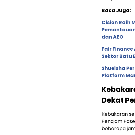
Baca Juga:
Cision Raih
Pemantauan d
dan AEO
Fair Financ
Sektor Batu 
Shueisha Pe
Platform Ma
Kebakar
Dekat P
Kebakaran ser
Penajam Paser
beberapa jam 