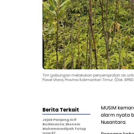
Tim gabungan melakukan penyemprotan air unt
Paser Utara, Provinsi Kalimantan Timur. (Dok. BP
MUSIM kemara
Berita Terkait
alarm nyata b
Jejak Panjang Arif
Nusantara.
Budimanta, Ekonom
Muhammadiyah Tutup
Usia 57