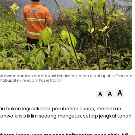
uk memadamkan api di lokasi kebakaran lahan di Kabupaten Penajam
BD Kabupaten Penajam Paser Utara)
A
A
A
u bukan lagi sekadar perubahan cuaca, melainkan
ahwa krisis iklim sedang mengetuk setiap jengkal tanah