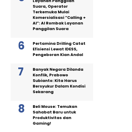
Layanan Panggilan
Suara, Operator
Terkemuka Mulai
Komersialisasi “Calling +
AI”: AI Rombak Layanan
Panggilan Suara
Pertamina Drilling Catat
Efisiensi Lewat IDESS,
Pengeboran Kian Andal
Banyak Negara Dilanda
Konflik, Prabowo
Subianto: Kita Harus
Bersyukur Dalam Kondisi
Sekarang
Beli Mouse: Temukan
Sahabat Baru untuk
Produktivitas dan
Gaming!