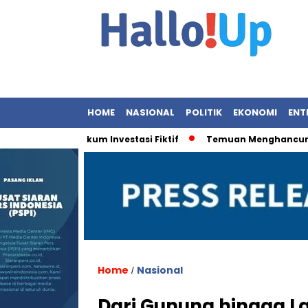
HOME
NASIONAL
POLITIK
EKONOMI
ENT
egakan Hukum Investasi Fiktif
Temuan Menghancurkan: 9 O
Home
Nasional
/
Dari Gunung hingga L