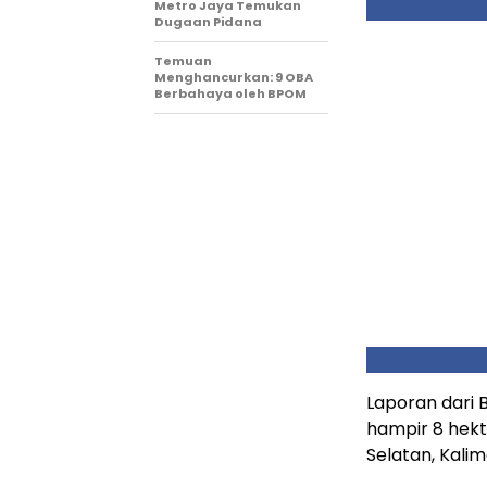
Metro Jaya Temukan
Dugaan Pidana
Temuan
Menghancurkan: 9 OBA
Berbahaya oleh BPOM
Laporan dari 
hampir 8 hekt
Selatan, Kali