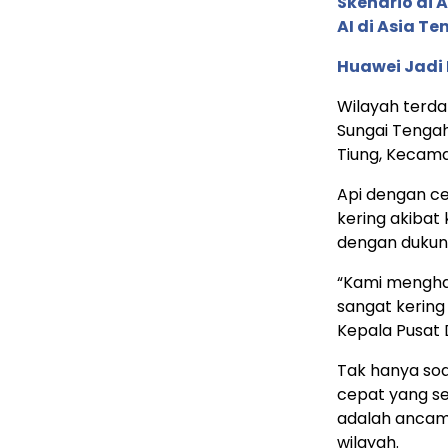
Skenario di
AI di Asia T
Huawei Jadi
Wilayah terda
Sungai Tengah
Tiung, Kecam
Api dengan ce
kering akiba
dengan dukung
“Kami menghad
sangat kering 
Kepala Pusat 
Tak hanya soa
cepat yang se
adalah ancam
wilayah.