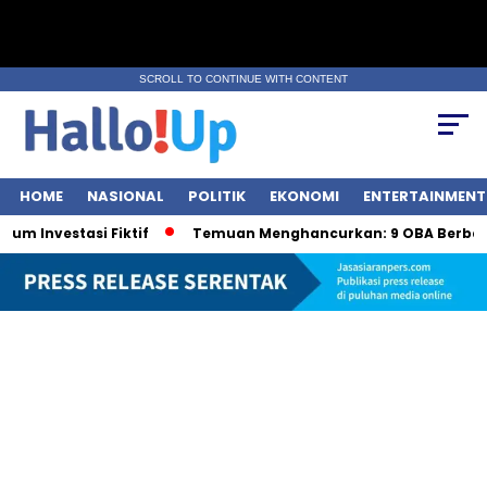
SCROLL TO CONTINUE WITH CONTENT
HOME
NASIONAL
POLITIK
EKONOMI
ENTERTAINMENT
estasi Fiktif
Temuan Menghancurkan: 9 OBA Berbahaya o