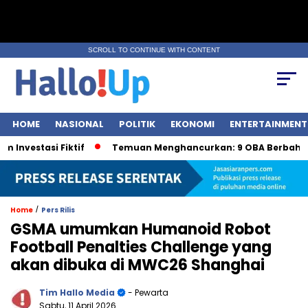
SCROLL TO CONTINUE WITH CONTENT
HOME
NASIONAL
POLITIK
EKONOMI
ENTERTAINMENT
tasi Fiktif
Temuan Menghancurkan: 9 OBA Berbahaya ol
/
Home
Pers Rilis
GSMA umumkan Humanoid Robot
Football Penalties Challenge yang
akan dibuka di MWC26 Shanghai
Tim Hallo Media
- Pewarta
Sabtu, 11 April 2026