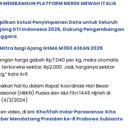
M MEMBANGUN PLATFORM MEREK MEWAH ITALIA
pilkan Solusi Penyimpanan Data untuk Seluruh
 Ajang DTI Indonesia 2026, Dukung Pengembangan
enggara
 Mitra bagi Ajang GSMA M360 ASEAN 2026
i dengan harga gabah Rp7.040 per kg, maka otomatis
 terkoreksi sekitar Rp2.000. Jadi, harganya sekitar
g,” kata Arif.
ikan hal itu dalam Rapat Koordinasi Hari Besar
onal (HBKN) Puasa dan Idul Fitri 1445 Hijriah di
n (4/3/2024)
en video, di sini:
Khofifah Indar Parawansa: Kita
ber Mendatang Presiden ke-8 Prabowo Subianto