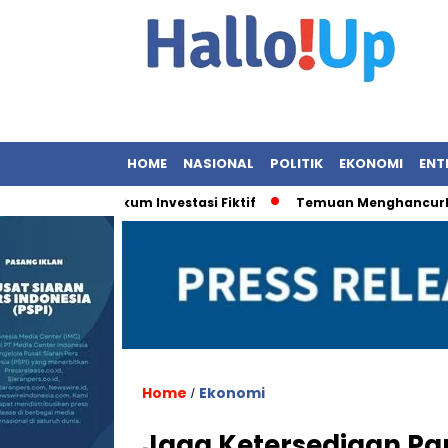
HOME
NASIONAL
POLITIK
EKONOMI
ENT
egakan Hukum Investasi Fiktif
Temuan Menghancurkan: 9 O
Home
Ekonomi
/
Jaga Ketersediaan Pan