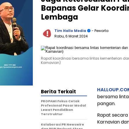
Bapanas Gelar Koordi
Lembaga
Tim Hallo Media
- Pewarta
Rabu, 6 Maret 2024
Rapat koordinasi bersama lintas kementerian 
Karnavian)
HALLOUP.CO
Berita Terkait
bersama linta
PROPAMI Fokus Cetak
pangan.
Profesional Pasar Modal
Lewat Pendidikan
Terstruktur
Rapat secara 
Karnavian dan
Kolaborasi PR Newswire
dan PSPI Perkuat Akses