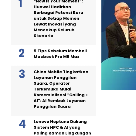
“Now is Your Moment”:
Huawei Hadirkan
Berbagai Potensi Baru
untuk Setiap Momen
Lewat Inovasi yang
Mencakup Seluruh
Skenario
5 Tips Sebelum Membeli
Macbook Pro M5 Max
China Mobile Tingkatkan
Layanan Panggilan
Suara, Operator
Terkemuka Mulai
Komersialisasi “Calling +
AI”: AI Rombak Layanan
Panggilan Suara
Lenovo Neptune Dukung
Sistem HPC & AI yang
Paling Ramah Lingkungan