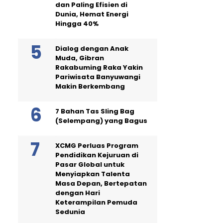
dan Paling Efisien di
Dunia, Hemat Energi
Hingga 40%
Dialog dengan Anak
Muda, Gibran
Rakabuming Raka Yakin
Pariwisata Banyuwangi
Makin Berkembang
7 Bahan Tas Sling Bag
(Selempang) yang Bagus
XCMG Perluas Program
Pendidikan Kejuruan di
Pasar Global untuk
Menyiapkan Talenta
Masa Depan, Bertepatan
dengan Hari
Keterampilan Pemuda
Sedunia