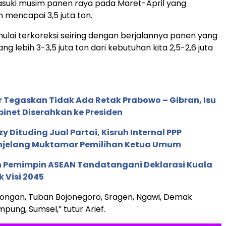
suki musim panen raya pada Maret-April yang
n mencapai 3,5 juta ton.
ulai terkoreksi seiring dengan berjalannya panen yang
g lebih 3-3,5 juta ton dari kebutuhan kita 2,5-2,6 juta
r Tegaskan Tidak Ada Retak Prabowo – Gibran, Isu
binet Diserahkan ke Presiden
Dituding Jual Partai, Kisruh Internal PPP
jelang Muktamar Pemilihan Ketua Umum
 Pemimpin ASEAN Tandatangani Deklarasi Kuala
 Visi 2045
ongan, Tuban Bojonegoro, Sragen, Ngawi, Demak
pung, Sumsel,” tutur Arief.