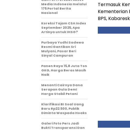
Termasuk Ke
Media Indonesia melalui
175 Portal Berita
Kementerian 
Nasional
BPS, Kabareskr
Koreksi Tajam CSA Index
September 2025, Apa
Artinya untuk IHSG?
Purbaya Yudhi Sadewa
Resmi Gantikan Sri
Mulyani, Pasar Beri
Sinyal Campuran
Panen Raya 15,8 Juta Ton
GKG, Harga Beras Masih
Naik
Menanti Cairnya Dana
Serapan Gula Demi
Harga Stabil Petani
Klarifikasi BI Soal Uang
Baru Rp22.500, Publik
Diminta Waspada Hoaks
Galeri Foto Pers Jadi
Bukti Transparansi Dan