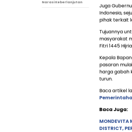
Narasi Keberlanjutan
Juga Gubernur
Indonesia, se
pihak terkait 
Tujuannya un
masyarakat me
Fitri 1445 Hijria
Kepala Bapana
pasaran mulai
harga gabah ke
turun.
Baca artikel la
Pemerintahan
Baca Juga:
MONDEVITA 
DISTRICT, P