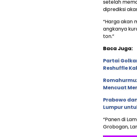
setelah mema
diprediksi aka
“Harga akan m
angkanya kuran
ton.”
Baca Juga:
Partai Golka
Reshuffle Ka
Romahurmuzy 
Mencuat Men
Prabowo dan
Lumpur untuk
“Panen di Lam
Grobogan, Lam