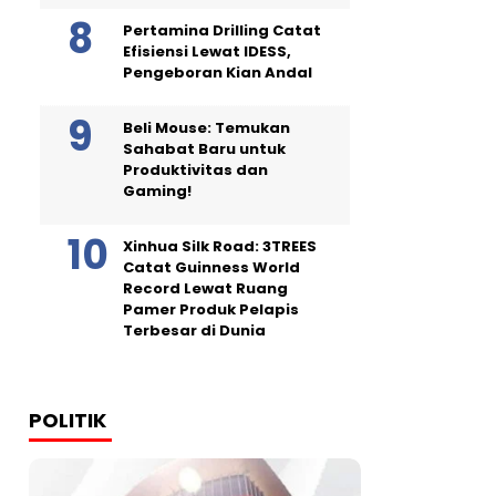
Pertamina Drilling Catat
Efisiensi Lewat IDESS,
Pengeboran Kian Andal
Beli Mouse: Temukan
Sahabat Baru untuk
Produktivitas dan
Gaming!
Xinhua Silk Road: 3TREES
Catat Guinness World
Record Lewat Ruang
Pamer Produk Pelapis
Terbesar di Dunia
POLITIK