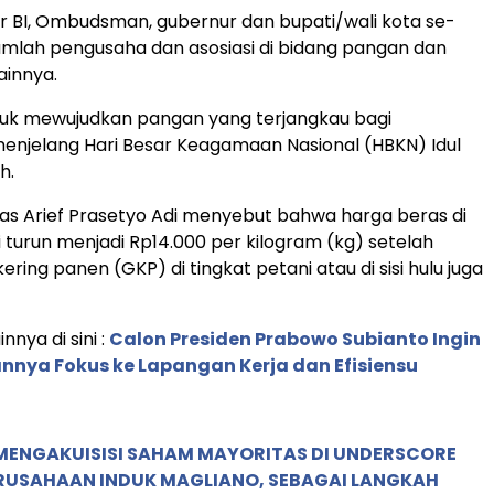
 BI, Ombudsman, gubernur dan bupati/wali kota se-
jumlah pengusaha dan asosiasi di bidang pangan dan
lainnya.
tuk mewujudkan pangan yang terjangkau bagi
njelang Hari Besar Keagamaan Nasional (HBKN) Idul
h.
s Arief Prasetyo Adi menyebut bahwa harga beras di
 turun menjadi Rp14.000 per kilogram (kg) setelah
ring panen (GKP) di tingkat petani atau di sisi hulu juga
innya di sini :
Calon Presiden Prabowo Subianto Ingin
nya Fokus ke Lapangan Kerja dan Efisiensu
MENGAKUISISI SAHAM MAYORITAS DI UNDERSCORE
ERUSAHAAN INDUK MAGLIANO, SEBAGAI LANGKAH