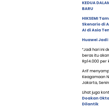
KEDUA DALA
BARU
HIKSEMI Tam
Skenario di
AI di Asia T
Huawei Jadi
“Jadi hari in
beras itu akan
Rp14.000 per k
Arif menyampa
Keagamaan Nasi
Jakarta, Seni
Lihat juga kont
Doakan Okto
Dilantik