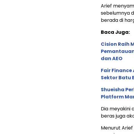
Arief menyamp
sebelumnya di
berada di har
Baca Juga:
Cision Raih
Pemantauan d
dan AEO
Fair Financ
Sektor Batu 
Shueisha Pe
Platform Ma
Dia meyakini 
beras juga aka
Menurut Arief