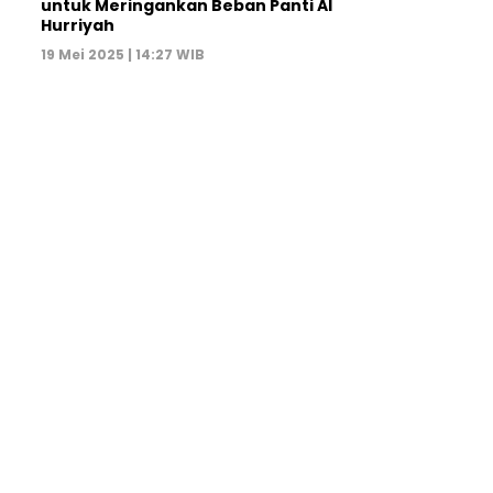
untuk Meringankan Beban Panti Al
Hurriyah
19 Mei 2025 | 14:27 WIB