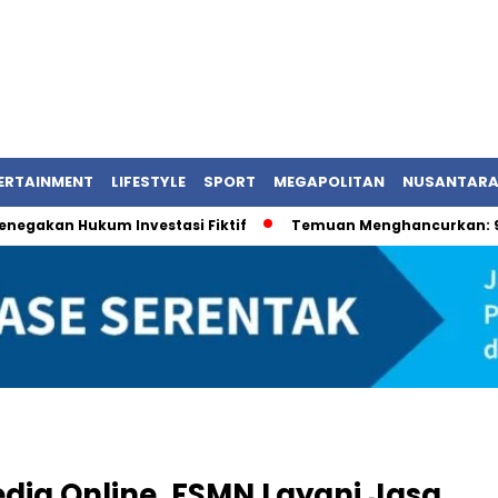
ERTAINMENT
LIFESTYLE
SPORT
MEGAPOLITAN
NUSANTAR
enegakan Hukum Investasi Fiktif
Temuan Menghancurkan: 9
edia Online, FSMN Layani Jasa