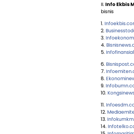
II.
Info Ekbis
bisnis
1.
Infoekbis.c
2.
Businesstod
3.
Infoekonom
4.
Bisnisnews
5.
Infofinansia
6.
Bisnispost.
7.
Infoemiten
8.
Ekonomine
9.
Infobumn.
10.
Kongsinew
11.
Infoesdm.
12.
Mediaemit
13.
Infokumkm
14.
Infotelko.
15.
Infomariti