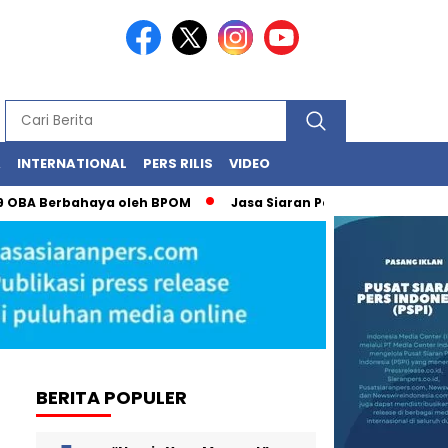
A
INTERNATIONAL
PERS RILIS
VIDEO
 OBA Berbahaya oleh BPOM
Jasa Siaran Pers Persriliscom M
BERITA POPULER