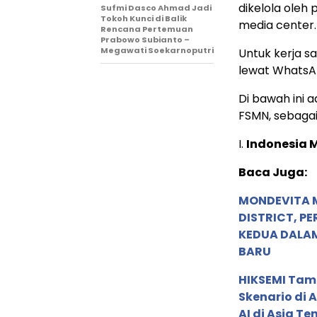
dikelola oleh 
Sufmi Dasco Ahmad Jadi
Tokoh Kunci di Balik
media center.
Rencana Pertemuan
Prabowo Subianto –
Megawati Soekarnoputri
Untuk kerja 
lewat WhatsA
Di bawah ini a
FSMN, sebagai
I.
Indonesia 
Baca Juga:
MONDEVITA 
DISTRICT, P
KEDUA DALA
BARU
HIKSEMI Tam
Skenario di
AI di Asia T