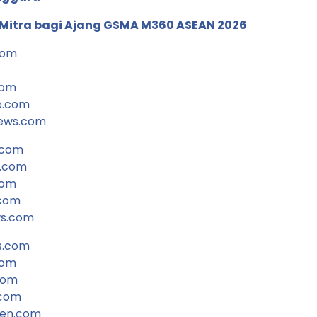
 Mitra bagi Ajang GSMA M360 ASEAN 2026
com
com
e.com
ews.com
.com
s.com
com
.com
ws.com
s.com
com
com
.com
den.com