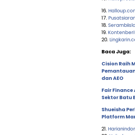
16.
Halloup.c
17.
Pusatsiara
18.
Serambiis
19.
Kontenberi
20.
Lingkarin.
Baca Juga:
Cision Raih
Pemantauan d
dan AEO
Fair Financ
Sektor Batu 
Shueisha Pe
Platform Ma
21.
Harianindo