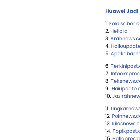
Huawei Jadi
1.
Fokussiber.
2.
Hello.id
3.
Arahnews.
4.
Halloupdat
5.
Apakabarn
6.
Terkinipost
7.
Infoekspre
8.
Teksnews.
9.
Haiupdate
10.
Jazirahne
11.
Lingkarnew
12.
Poinnews.
13.
Kilasnews.
14.
Topikpost
15.
Hallopresi