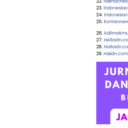
22.
Haiindones
23.
Indonesia
24.
Indonesiar
25.
Kontenne
26.
Adilmakmur
27.
Helloidn.c
28.
Halloidn.c
29.
Haiidn.com