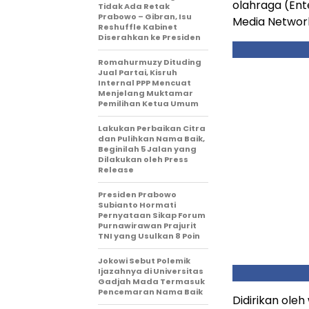
olahraga (Ent
Tidak Ada Retak
Prabowo – Gibran, Isu
Media Networ
Reshuffle Kabinet
Diserahkan ke Presiden
Romahurmuzy Dituding
Jual Partai, Kisruh
Internal PPP Mencuat
Menjelang Muktamar
Pemilihan Ketua Umum
Lakukan Perbaikan Citra
dan Pulihkan Nama Baik,
Beginilah 5 Jalan yang
Dilakukan oleh Press
Release
Presiden Prabowo
Subianto Hormati
Pernyataan Sikap Forum
Purnawirawan Prajurit
TNI yang Usulkan 8 Poin
Jokowi Sebut Polemik
Ijazahnya di Universitas
Gadjah Mada Termasuk
Pencemaran Nama Baik
Didirikan ole