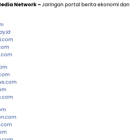
 Media Network –
Jaringan portal berita ekonomi dan
om
ay.id
i.com
.com
l.com
com
.com
ws.com
com
s.com
com
en.com
.com
com
m.com