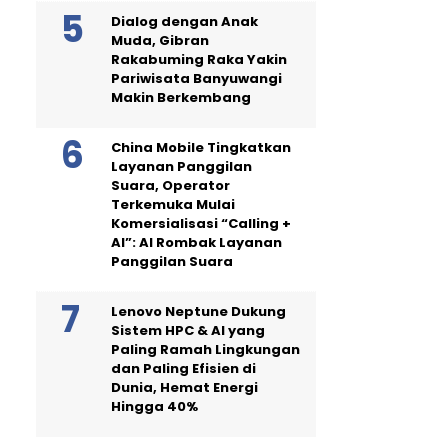
Dialog dengan Anak
Muda, Gibran
Rakabuming Raka Yakin
Pariwisata Banyuwangi
Makin Berkembang
China Mobile Tingkatkan
Layanan Panggilan
Suara, Operator
Terkemuka Mulai
Komersialisasi “Calling +
AI”: AI Rombak Layanan
Panggilan Suara
Lenovo Neptune Dukung
Sistem HPC & AI yang
Paling Ramah Lingkungan
dan Paling Efisien di
Dunia, Hemat Energi
Hingga 40%