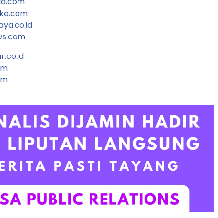
ia.com
oke.com
aya.co.id
ws.com
.co.id
om
om