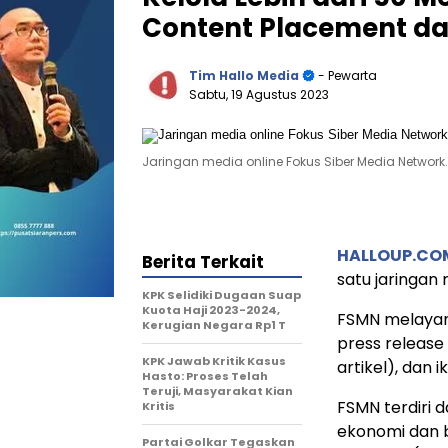
Content Placement dan
Tim Hallo Media
- Pewarta
Sabtu, 19 Agustus 2023
Jaringan media online Fokus Siber Media Network.
HALLOUP.CO
Berita Terkait
satu jaringan 
KPK Selidiki Dugaan Suap
Kuota Haji 2023-2024,
FSMN melayani
Kerugian Negara Rp1 T
press release
KPK Jawab Kritik Kasus
artikel), dan ik
Hasto: Proses Telah
Teruji, Masyarakat Kian
FSMN terdiri 
Kritis
ekonomi dan b
Partai Golkar Tegaskan