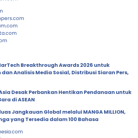
om
npers.com
lam.com
ta.com
com
 MarTech Breakthrough Awards 2026 untuk
an Analisis Media Sosial, Distribusi Siaran Pers,
e Asia Desak Perbankan Hentikan Pendanaan untuk
Bara di ASEAN
rluas Jangkauan Global melalui MANGA MILLION,
nga yang Tersedia dalam 100 Bahasa
nesia.com