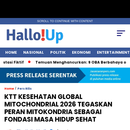
SCROLL TO CONTINUE WITH CONTENT
HOME
NASIONAL
POLITIK
EKONOMI
ENTERTAINMENT
tif
Temuan Menghancurkan: 9 OBA Berbahaya oleh BPOM
/
Home
Pers Rilis
KTT KESEHATAN GLOBAL
MITOCHONDRIAL 2026 TEGASKAN
PERAN MITOKONDRIA SEBAGAI
FONDASI MASA HIDUP SEHAT