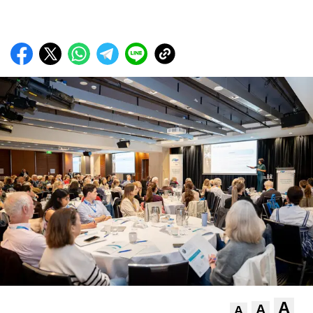
A
A
A