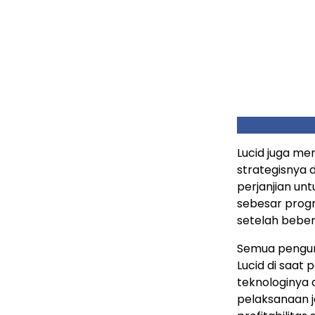
Lucid juga me
strategisnya 
perjanjian un
sebesar prog
setelah bebe
Semua pengum
Lucid di saa
teknologinya 
pelaksanaan 