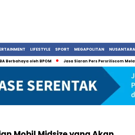
ERTAINMENT
LIFESTYLE
SPORT
MEGAPOLITAN
NUSANTAR
bahaya oleh BPOM
Jasa Siaran Pers Persriliscom Melayani Pu
an Mobil Midsize yang Akan