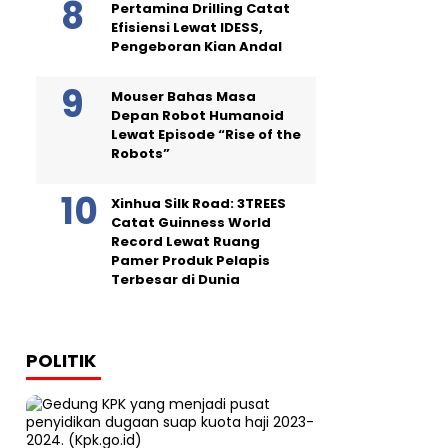
Pertamina Drilling Catat
Efisiensi Lewat IDESS,
Pengeboran Kian Andal
Mouser Bahas Masa
Depan Robot Humanoid
Lewat Episode “Rise of the
Robots”
Xinhua Silk Road: 3TREES
Catat Guinness World
Record Lewat Ruang
Pamer Produk Pelapis
Terbesar di Dunia
POLITIK