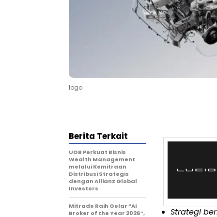
logo
Berita Terkait
UOB Perkuat Bisnis
Wealth Management
melalui Kemitraan
Distribusi Strategis
dengan Allianz Global
Investors
Mitrade Raih Gelar “AI
Strategi be
Broker of the Year 2026”,