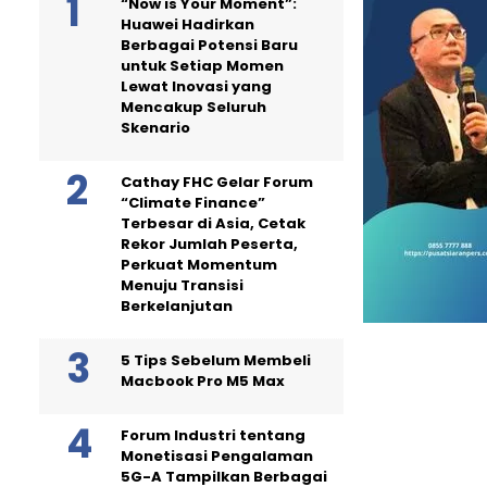
“Now is Your Moment”:
Huawei Hadirkan
Berbagai Potensi Baru
untuk Setiap Momen
Lewat Inovasi yang
Mencakup Seluruh
Skenario
Cathay FHC Gelar Forum
“Climate Finance”
Terbesar di Asia, Cetak
Rekor Jumlah Peserta,
Perkuat Momentum
Menuju Transisi
Berkelanjutan
5 Tips Sebelum Membeli
Macbook Pro M5 Max
Forum Industri tentang
Monetisasi Pengalaman
5G-A Tampilkan Berbagai