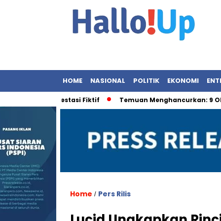
HOME
NASIONAL
POLITIK
EKONOMI
ENT
ukum Investasi Fiktif
Temuan Menghancurkan: 9 OBA Ber
Home
Pers Rilis
/
Lucid Ungkapkan Rinci