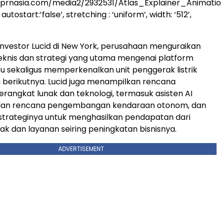
.prnasia.com/media2/2932531/Atlas_Explainer_Animati
utostart:’false’, stretching : ‘uniform’, width: ‘512’,
;
nvestor Lucid di New York, perusahaan menguraikan
eknis dan strategi yang utama mengenai platform
ru sekaligus memperkenalkan unit penggerak listrik
i berikutnya. Lucid juga menampilkan rencana
angkat lunak dan teknologi, termasuk asisten AI
dan rencana pengembangan kendaraan otonom, dan
trateginya untuk menghasilkan pendapatan dari
ak dan layanan seiring peningkatan bisnisnya.
ADVERTISEMENT