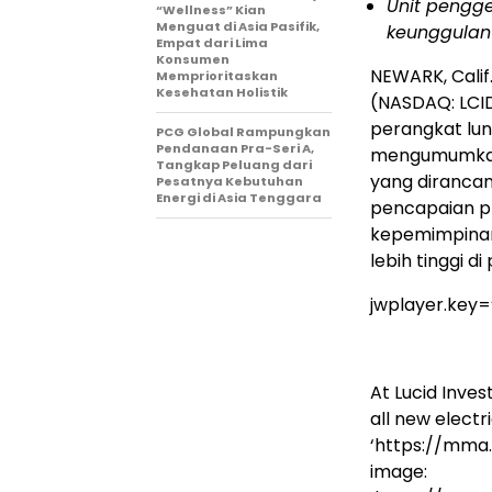
Unit pengg
“Wellness” Kian
Menguat di Asia Pasifik,
keunggulan 
Empat dari Lima
Konsumen
NEWARK, Calif
Memprioritaskan
Kesehatan Holistik
(NASDAQ: LCID
perangkat luna
PCG Global Rampungkan
Pendanaan Pra-Seri A,
mengumumkan 
Tangkap Peluang dari
yang diranca
Pesatnya Kebutuhan
Energi di Asia Tenggara
pencapaian pr
kepemimpinan
lebih tinggi di
jwplayer.key
At Lucid Inve
all new electri
‘https://mma
image: