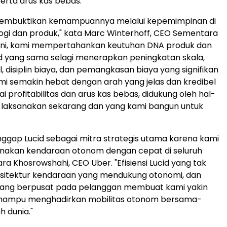
 serta arus kas bebas.
 membuktikan kemampuannya melalui kepemimpinan di
ogi dan produk," kata Marc Winterhoff, CEO Sementara
at ini, kami mempertahankan keutuhan DNA produk dan
id yang sama selagi menerapkan peningkatan skala,
l, disiplin biaya, dan pemangkasan biaya yang signifikan
ami semakin hebat dengan arah yang jelas dan kredibel
 profitabilitas dan arus kas bebas, didukung oleh hal-
 laksanakan sekarang dan yang kami bangun untuk
gap Lucid sebagai mitra strategis utama karena kami
nakan kendaraan otonom dengan cepat di seluruh
ara Khosrowshahi, CEO Uber. "Efisiensi Lucid yang tak
arsitektur kendaraan yang mendukung otonomi, dan
ang berpusat pada pelanggan membuat kami yakin
mampu menghadirkan mobilitas otonom bersama-
h dunia."