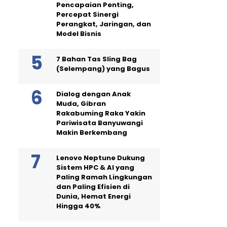
Pencapaian Penting,
Percepat Sinergi
Perangkat, Jaringan, dan
Model Bisnis
7 Bahan Tas Sling Bag
(Selempang) yang Bagus
Dialog dengan Anak
Muda, Gibran
Rakabuming Raka Yakin
Pariwisata Banyuwangi
Makin Berkembang
Lenovo Neptune Dukung
Sistem HPC & AI yang
Paling Ramah Lingkungan
dan Paling Efisien di
Dunia, Hemat Energi
Hingga 40%