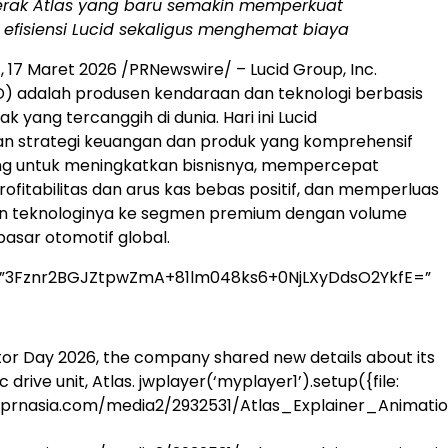
erak Atlas yang baru semakin memperkuat
efisiensi Lucid sekaligus menghemat biaya
.
,
17 Maret 2026
/PRNewswire/ – Lucid Group, Inc.
) adalah produsen kendaraan dan teknologi berbasis
k yang tercanggih di dunia. Hari ini Lucid
strategi keuangan dan produk yang komprehensif
ng untuk meningkatkan bisnisnya, mempercepat
ofitabilitas dan arus kas bebas positif, dan memperluas
 teknologinya ke segmen premium dengan volume
 pasar otomotif global.
=”3Fznr2BGJZtpwZmA+81lm048ks6+0NjLXyDdsO2YkfE=”
stor Day 2026, the company shared new details about its
c drive unit, Atlas.
jwplayer(‘myplayer1’).setup({file:
.prnasia.com/media2/2932531/Atlas_Explainer_Animatio