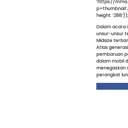
‘https://mma
p=thumbnail’, a
height: ‘288’})
Dalam acara i
unsur-unsur t
Midsize terba
Atlas generas
pembaruan per
dalam mobil 
menegaskan s
perangkat lun