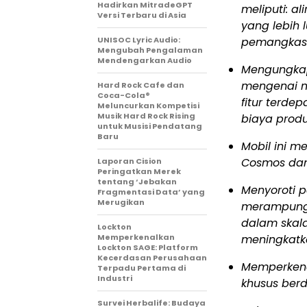
Hadirkan MitradeGPT
meliputi: a
Versi Terbaru di Asia
yang lebih 
UNISOC Lyric Audio:
pemangkasa
Mengubah Pengalaman
Mendengarkan Audio
Mengungkapk
mengenai m
Hard Rock Cafe dan
Coca-Cola®
fitur terde
Meluncurkan Kompetisi
Musik Hard Rock Rising
biaya produ
untuk Musisi Pendatang
Baru
Mobil ini m
Cosmos dan
Laporan Cision
Peringatkan Merek
tentang ‘Jebakan
Menyoroti 
Fragmentasi Data’ yang
Merugikan
merampungk
dalam skal
Lockton
Memperkenalkan
meningkatk
Lockton SAGE: Platform
Kecerdasan Perusahaan
Memperkena
Terpadu Pertama di
Industri
khusus berd
Survei Herbalife: Budaya