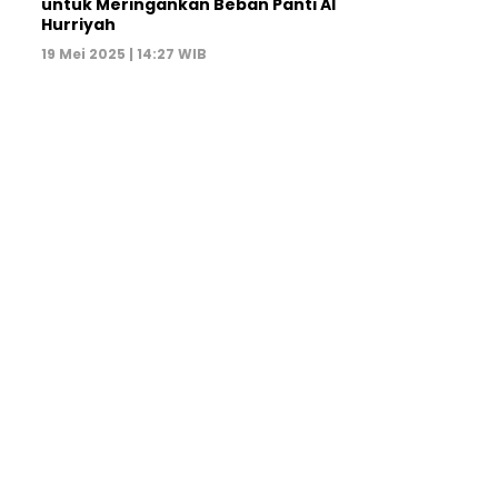
untuk Meringankan Beban Panti Al
Hurriyah
19 Mei 2025 | 14:27 WIB