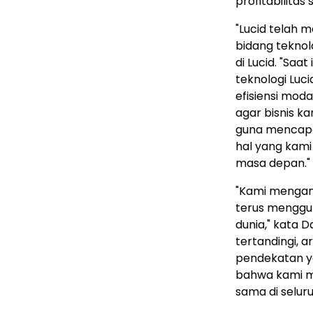
profitabilitas
"Lucid telah
bidang teknol
di Lucid. "Sa
teknologi Luc
efisiensi moda
agar bisnis k
guna mencapai
hal yang kami
masa depan."
"Kami mengang
terus menggu
dunia," kata D
tertandingi, 
pendekatan y
bahwa kami 
sama di seluru