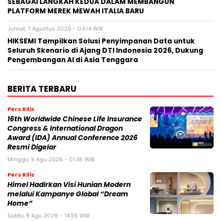
SEBAGAI LANGKAH KEDUA DALAM MEMBANGUN
PLATFORM MEREK MEWAH ITALIA BARU
Jumat, 7 Agustus 2026 - 04:14 WIB
HIKSEMI Tampilkan Solusi Penyimpanan Data untuk
Seluruh Skenario di Ajang DTI Indonesia 2026, Dukung
Pengembangan AI di Asia Tenggara
BERITA TERBARU
Pers Rilis
16th Worldwide Chinese Life Insurance
Congress & International Dragon
Award (IDA) Annual Conference 2026
Resmi Digelar
Minggu, 9 Agu 2026 - 01:45 WIB
Pers Rilis
Himel Hadirkan Visi Hunian Modern
melalui Kampanye Global “Dream
Home”
Sabtu, 8 Agu 2026 - 14:26 WIB