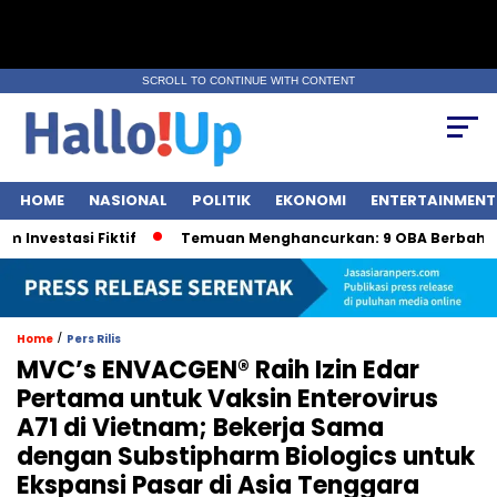
SCROLL TO CONTINUE WITH CONTENT
HOME
NASIONAL
POLITIK
EKONOMI
ENTERTAINMENT
stasi Fiktif
Temuan Menghancurkan: 9 OBA Berbahaya ol
/
Home
Pers Rilis
MVC’s ENVACGEN® Raih Izin Edar
Pertama untuk Vaksin Enterovirus
A71 di Vietnam; Bekerja Sama
dengan Substipharm Biologics untuk
Ekspansi Pasar di Asia Tenggara