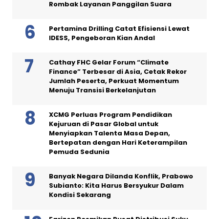
Rombak Layanan Panggilan Suara
Pertamina Drilling Catat Efisiensi Lewat
IDESS, Pengeboran Kian Andal
Cathay FHC Gelar Forum “Climate
Finance” Terbesar di Asia, Cetak Rekor
Jumlah Peserta, Perkuat Momentum
Menuju Transisi Berkelanjutan
XCMG Perluas Program Pendidikan
Kejuruan di Pasar Global untuk
Menyiapkan Talenta Masa Depan,
Bertepatan dengan Hari Keterampilan
Pemuda Sedunia
Banyak Negara Dilanda Konflik, Prabowo
Subianto: Kita Harus Bersyukur Dalam
Kondisi Sekarang