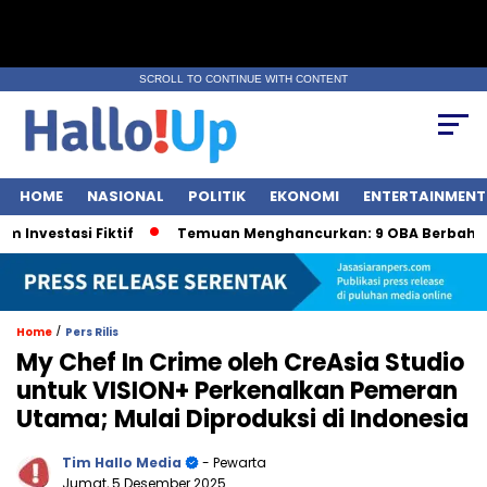
SCROLL TO CONTINUE WITH CONTENT
HOME
NASIONAL
POLITIK
EKONOMI
ENTERTAINMENT
asi Fiktif
Temuan Menghancurkan: 9 OBA Berbahaya oleh
/
Home
Pers Rilis
My Chef In Crime oleh CreAsia Studio
untuk VISION+ Perkenalkan Pemeran
Utama; Mulai Diproduksi di Indonesia
Tim Hallo Media
- Pewarta
Jumat, 5 Desember 2025