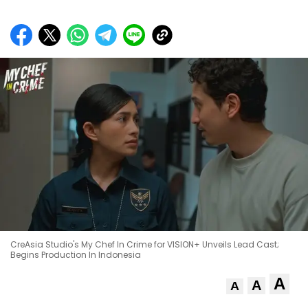
CreAsia Studio's My Chef In Crime for VISION+ Unveils Lead Cast;
Begins Production In Indonesia
A
A
A