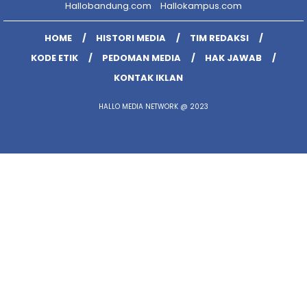
Hallobandung.com
Hallokampus.com
HOME
HISTORI MEDIA
TIM REDAKSI
KODE ETIK
PEDOMAN MEDIA
HAK JAWAB
KONTAK IKLAN
HALLO MEDIA NETWORK @ 2023