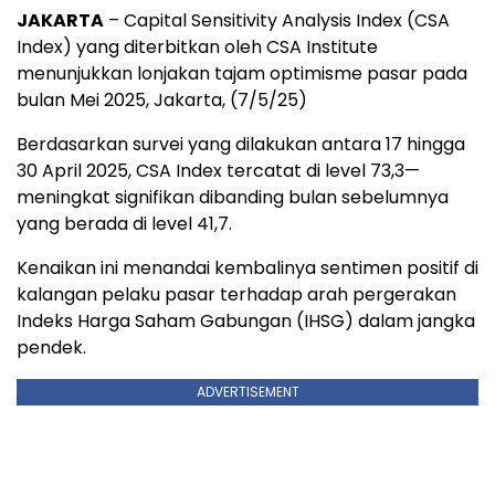
JAKARTA
–
Capital
Sensitivity
Analysis
Index (
CSA
Index)
yang
diterbitkan
oleh
CSA
Institute
menunjukkan
lonjakan
tajam
optimisme
pasar
pada
bulan
Mei
2025, Jakarta, (7/5/25)
Berdasarkan
survei
yang
dilakukan
antara
17
hingga
30
April
2025,
CSA
Index
tercatat
di
level
73,3—
meningkat
signifikan
dibanding
bulan
sebelumnya
yang
berada
di
level
41,7.
Kenaikan
ini
menandai
kembalinya
sentimen
positif
di
kalangan
pelaku
pasar
terhadap
arah
pergerakan
Indeks
Harga
Saham
Gabungan (
IHSG)
dalam
jangka
pendek.
ADVERTISEMENT