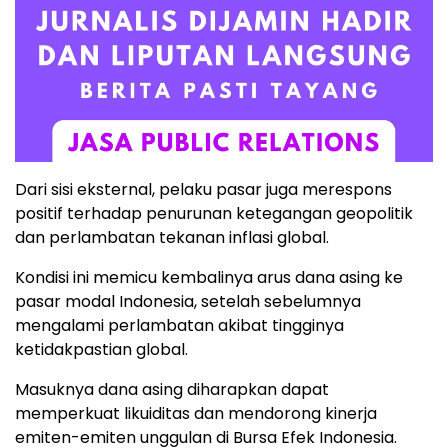
Dari
sisi
eksternal,
pelaku
pasar
juga
merespons
positif
terhadap
penurunan
ketegangan
geopolitik
dan
perlambatan
tekanan
inflasi
global.
Kondisi
ini
memicu
kembalinya
arus
dana
asing
ke
pasar
modal
Indonesia,
setelah
sebelumnya
mengalami
perlambatan
akibat
tingginya
ketidakpastian
global.
Masuknya
dana
asing
diharapkan
dapat
memperkuat
likuiditas
dan
mendorong
kinerja
emiten-
emiten
unggulan
di
Bursa
Efek
Indonesia.