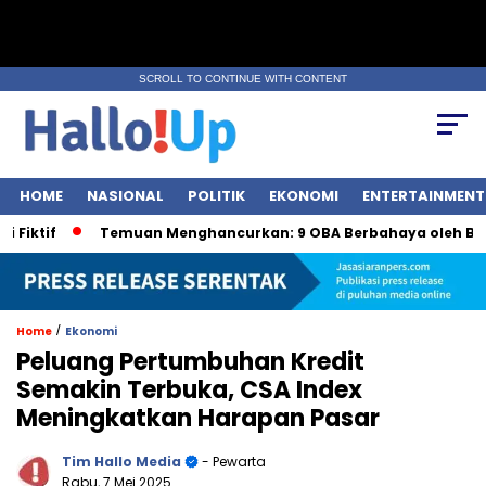
SCROLL TO CONTINUE WITH CONTENT
HOME
NASIONAL
POLITIK
EKONOMI
ENTERTAINMENT
Temuan Menghancurkan: 9 OBA Berbahaya oleh BPOM
/
Home
Ekonomi
Peluang Pertumbuhan Kredit
Semakin Terbuka, CSA Index
Meningkatkan Harapan Pasar
Tim Hallo Media
- Pewarta
Rabu, 7 Mei 2025