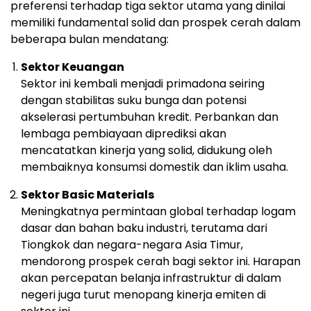
preferensi
terhadap
tiga
sektor
utama
yang
dinilai
memiliki
fundamental
solid
dan
prospek
cerah
dalam
beberapa
bulan
mendatang:
Sektor
Keuangan
Sektor
ini
kembali
menjadi
primadona
seiring
dengan
stabilitas
suku
bunga
dan
potensi
akselerasi
pertumbuhan
kredit.
Perbankan
dan
lembaga
pembiayaan
diprediksi
akan
mencatatkan
kinerja
yang
solid,
didukung
oleh
membaiknya
konsumsi
domestik
dan
iklim
usaha.
Sektor
Basic
Materials
Meningkatnya
permintaan
global
terhadap
logam
dasar
dan
bahan
baku
industri,
terutama
dari
Tiongkok
dan
negara-
negara
Asia
Timur,
mendorong
prospek
cerah
bagi
sektor
ini.
Harapan
akan
percepatan
belanja
infrastruktur
di
dalam
negeri
juga
turut
menopang
kinerja
emiten
di