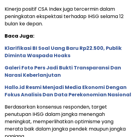
Kinerja
positif
CSA
Index
juga
tercermin
dalam
peningkatan
ekspektasi
terhadap
IHSG
selama
12
bulan
ke
depan.
Baca Juga:
Klarifikasi BI Soal Uang Baru Rp22.500, Publik
Diminta Waspada Hoaks
Galeri Foto Pers Jadi Bukti Transparansi Dan
Narasi Keberlanjutan
Hallo.id Resmi Menjadi Media Ekonomi Dengan
Fokus Analisis Dan Data Perekonomian Nasional
Berdasarkan
konsensus
responden,
target
penutupan
IHSG
dalam
jangka
menengah
meningkat,
memperlihatkan
optimisme
yang
merata
baik
dalam
jangka
pendek
maupun
jangka
panjang.