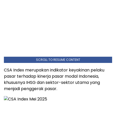
SCROLL TO RESUME CONTENT
CSA
Index
merupakan
indikator
keyakinan
pelaku
pasar
terhadap
kinerja
pasar
modal
Indonesia,
khususnya
IHSG
dan
sektor-
sektor
utama
yang
menjadi
penggerak
pasar.