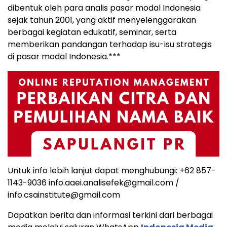
dibentuk
oleh
para
analis
pasar
modal
Indonesia
sejak
tahun
2001,
yang
aktif
menyelenggarakan
berbagai
kegiatan
edukatif,
seminar,
serta
memberikan
pandangan
terhadap
isu-
isu
strategis
di
pasar
modal
Indonesia.***
Untuk info lebih lanjut dapat menghubungi: +62 857-
1143-9036 info.aaei.analisefek@gmail.com /
info.csainstitute@gmail.com
Dapatkan berita dan informasi terkini dari berbagai