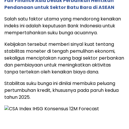
Fair Finance Asia Desak Perbankan Hentikan
Pendanaan untuk Sektor Batu Bara di ASEAN
Salah
satu
faktor
utama
yang
mendorong
kenaikan
indeks
ini
adalah
keputusan
Bank
Indonesia
untuk
mempertahankan
suku
bunga
acuannya.
Kebijakan
tersebut
memberi
sinyal
kuat
tentang
stabilitas
moneter
di
tengah
pemulihan
ekonomi,
sekaligus
menciptakan
ruang
bagi
sektor
perbankan
dan
pembiayaan
untuk
meningkatkan
aktivitas
tanpa
tertekan
oleh
kenaikan
biaya
dana.
Stabilitas
suku
bunga
ini
dinilai
membuka
peluang
pertumbuhan
kredit,
khususnya
pada
paruh
kedua
tahun
2025.