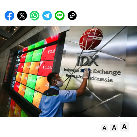
A
A
A