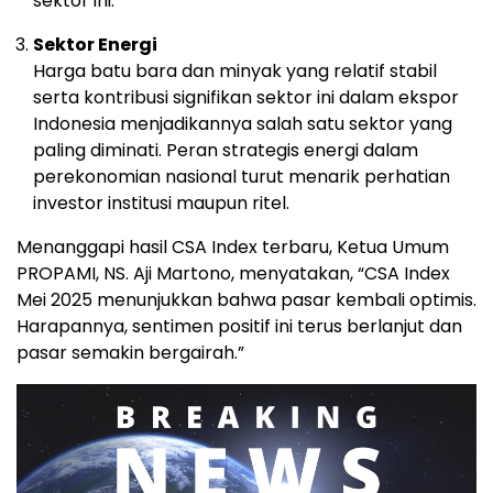
sektor
ini.
Sektor
Energi
Harga
batu
bara
dan
minyak
yang
relatif
stabil
serta
kontribusi
signifikan
sektor
ini
dalam
ekspor
Indonesia
menjadikannya
salah
satu
sektor
yang
paling
diminati.
Peran
strategis
energi
dalam
perekonomian
nasional
turut
menarik
perhatian
investor
institusi
maupun
ritel.
Menanggapi
hasil
CSA
Index
terbaru,
Ketua
Umum
PROPAMI
,
NS.
Aji
Martono,
menyatakan, “
CSA
Index
Mei
2025
menunjukkan
bahwa
pasar
kembali
optimis.
Harapannya,
sentimen
positif
ini
terus
berlanjut
dan
pasar
semakin
bergairah.”