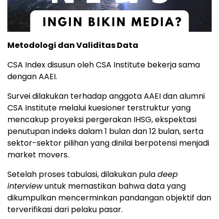
Metodologi
dan
Validitas
Data
CSA
Index
disusun
oleh
CSA
Institute
bekerja
sama
dengan
AAEI.
Survei
dilakukan
terhadap
anggota
AAEI
dan
alumni
CSA
Institute
melalui
kuesioner
terstruktur
yang
mencakup
proyeksi
pergerakan
IHSG,
ekspektasi
penutupan
indeks
dalam
1
bulan
dan
12
bulan,
serta
sektor-
sektor
pilihan
yang
dinilai
berpotensi
menjadi
market
movers.
Setelah
proses
tabulasi,
dilakukan
pula
deep
interview
untuk
memastikan
bahwa
data
yang
dikumpulkan
mencerminkan
pandangan
objektif
dan
terverifikasi
dari
pelaku
pasar.