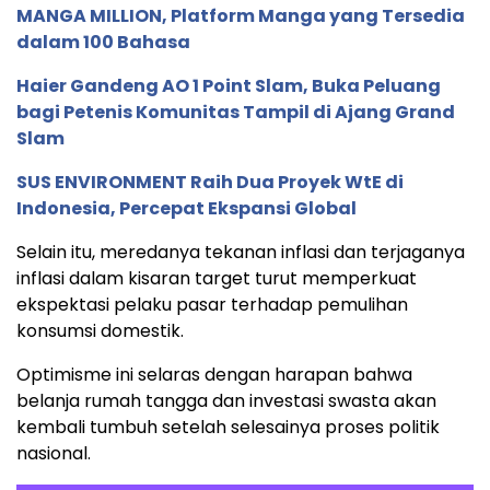
MANGA MILLION, Platform Manga yang Tersedia
dalam 100 Bahasa
Haier Gandeng AO 1 Point Slam, Buka Peluang
bagi Petenis Komunitas Tampil di Ajang Grand
Slam
SUS ENVIRONMENT Raih Dua Proyek WtE di
Indonesia, Percepat Ekspansi Global
Selain
itu,
meredanya
tekanan
inflasi
dan
terjaganya
inflasi
dalam
kisaran
target
turut
memperkuat
ekspektasi
pelaku
pasar
terhadap
pemulihan
konsumsi
domestik.
Optimisme
ini
selaras
dengan
harapan
bahwa
belanja
rumah
tangga
dan
investasi
swasta
akan
kembali
tumbuh
setelah
selesainya
proses
politik
nasional.