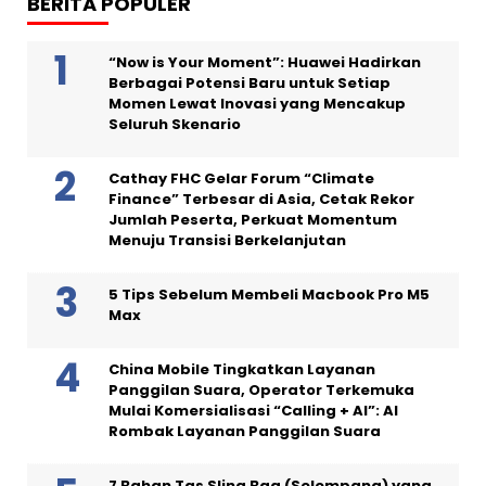
BERITA POPULER
“Now is Your Moment”: Huawei Hadirkan
Berbagai Potensi Baru untuk Setiap
Momen Lewat Inovasi yang Mencakup
Seluruh Skenario
Cathay FHC Gelar Forum “Climate
Finance” Terbesar di Asia, Cetak Rekor
Jumlah Peserta, Perkuat Momentum
Menuju Transisi Berkelanjutan
5 Tips Sebelum Membeli Macbook Pro M5
Max
China Mobile Tingkatkan Layanan
Panggilan Suara, Operator Terkemuka
Mulai Komersialisasi “Calling + AI”: AI
Rombak Layanan Panggilan Suara
7 Bahan Tas Sling Bag (Selempang) yang