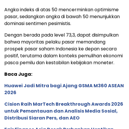
Angka
indeks
di
atas
50
mencerminkan
optimisme
pasar,
sedangkan
angka
di
bawah
50
menunjukkan
dominasi
sentimen
pesimistis.
Dengan
berada
pada
level
73,3,
dapat
disimpulkan
bahwa
mayoritas
pelaku
pasar
memandang
prospek
pasar
saham
Indonesia
ke
depan
secara
positif,
terutama
dalam
konteks
pemulihan
ekonomi
pasca
pemilu
dan
kestabilan
kebijakan
moneter.
Baca Juga:
Huawei Jadi Mitra bagi Ajang GSMA M360 ASEAN
2026
Cision Raih MarTech Breakthrough Awards 2026
untuk Pemantauan dan Analisis Media Sosial,
Distribusi Siaran Pers, dan AEO