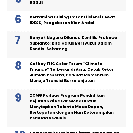
Bagus
Pertamina Drilling Catat Efisiensi Lewat
IDESS, Pengeboran Kian Andal
Banyak Negara Dilanda Konflik, Prabowo
Subianto: Kita Harus Bersyukur Dalam
Kondisi Sekarang
Cathay FHC Gelar Forum “Climate
Finance” Terbesar di Asia, Cetak Rekor
Jumlah Peserta, Perkuat Momentum
Menuju Transisi Berkelanjutan
XCMG Perluas Program Pendidikan
Kejuruan di Pasar Global untuk
Menyiapkan Talenta Masa Depan,
Bertepatan dengan Hari Keterampilan
Pemuda Sedunia
Calon Wakil Presiden Gibran Rakabuming