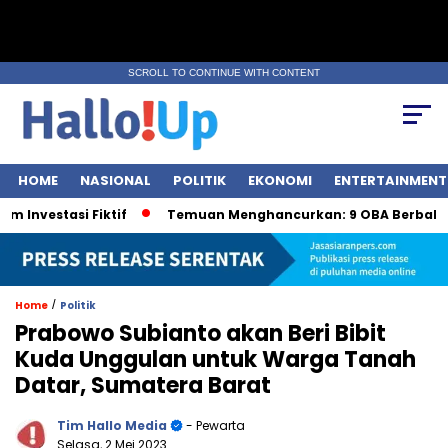
SCROLL TO CONTINUE WITH CONTENT
HOME
NASIONAL
POLITIK
EKONOMI
ENTERTAINMENT
stasi Fiktif
Temuan Menghancurkan: 9 OBA Berbahaya ol
/
Home
Politik
Prabowo Subianto akan Beri Bibit
Kuda Unggulan untuk Warga Tanah
Datar, Sumatera Barat
Tim Hallo Media
- Pewarta
Selasa, 2 Mei 2023