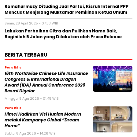
Romahurmuzy Dituding Jual Partai, Kisruh Internal PPP
Mencuat Menjelang Muktamar Pemilihan Ketua Umum
Senin, 28 April 2025 - 07:33 WIB
Lakukan Perbaikan Citra dan Pulihkan Nama Baik,
Beginilah 5 Jalan yang Dilakukan oleh Press Release
BERITA TERBARU
Pers Rilis
16th Worldwide Chinese Life Insurance
Congress & International Dragon
Award (IDA) Annual Conference 2026
Resmi Digelar
Minggu, 9 Agu 2026 - 01:45 WIB
Pers Rilis
Himel Hadirkan Visi Hunian Modern
melalui Kampanye Global “Dream
Home”
Sabtu, 8 Agu 2026 - 14:26 WIB