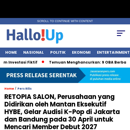
SCROLL TO CONTINUE WITH CONTENT
HOME
NASIONAL
POLITIK
EKONOMI
ENTERTAINMENT
stasi Fiktif
Temuan Menghancurkan: 9 OBA Berbahaya ol
/
Home
Pers Rilis
RETOPIA SALON, Perusahaan yang
Didirikan oleh Mantan Eksekutif
HYBE, Gelar Audisi K-Pop di Jakarta
dan Bandung pada 30 April untuk
Mencari Member Debut 2027