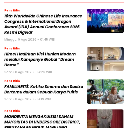
Pers Rilis
16th Worldwide Chinese Life Insurance
Congress & International Dragon
Award (IDA) Annual Conference 2026
Resmi Digelar
Minggu, 9 Agu 2026 - 01:45 WIB
Pers Rilis
Himel Hadirkan Visi Hunian Modern
melalui Kampanye Global “Dream
Home”
Sabtu, 8 Agu 2026 - 14:26 WIB
Pers Rilis
FAMILIARITÉ: Ketika Sinema dan Sastra
Bertemu dalam Sebuah Karya Puitis
Sabtu, 8 Agu 2026 - 14:19 WIB
Pers Rilis
MONDEVITA MENGAKUISISI SAHAM
MAYORITAS DI UNDERSCORE DISTRICT,
PERUSAHAAN INDUK MAGLIANO,