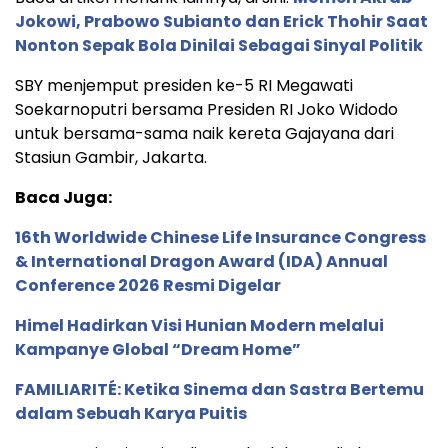
Jokowi, Prabowo Subianto dan Erick Thohir Saat
Nonton Sepak Bola Dinilai Sebagai Sinyal Politik
SBY menjemput presiden ke-5 RI Megawati
Soekarnoputri bersama Presiden RI Joko Widodo
untuk bersama-sama naik kereta Gajayana dari
Stasiun Gambir, Jakarta.
Baca Juga:
16th Worldwide Chinese Life Insurance Congress
& International Dragon Award (IDA) Annual
Conference 2026 Resmi Digelar
Himel Hadirkan Visi Hunian Modern melalui
Kampanye Global “Dream Home”
FAMILIARITÉ: Ketika Sinema dan Sastra Bertemu
dalam Sebuah Karya Puitis