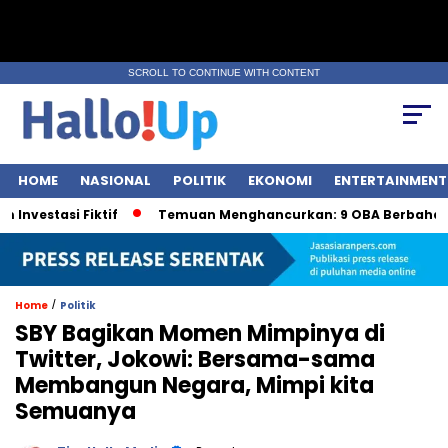
SCROLL TO CONTINUE WITH CONTENT
HOME
NASIONAL
POLITIK
EKONOMI
ENTERTAINMENT
tasi Fiktif
Temuan Menghancurkan: 9 OBA Berbahaya ole
/
Home
Politik
SBY Bagikan Momen Mimpinya di
Twitter, Jokowi: Bersama-sama
Membangun Negara, Mimpi kita
Semuanya