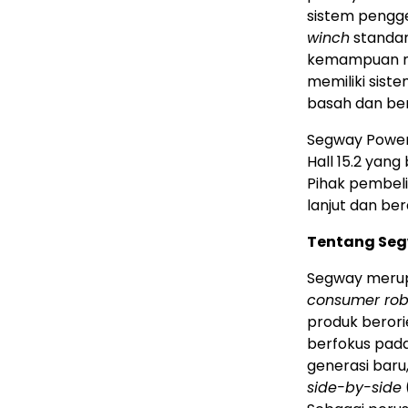
sistem pengge
winch
standar
kemampuan mel
memiliki siste
basah dan be
Segway Powe
Hall 15.2 yang
Pihak pembeli
lanjut dan berd
Tentang Seg
Segway merup
consumer rob
produk berori
berfokus pad
generasi baru
side-by-side