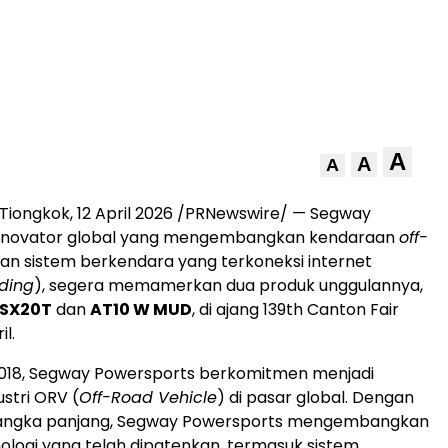
A
A
A
iongkok, 12 April 2026 /PRNewswire/ — Segway
 inovator global yang mengembangkan kendaraan
off-
an sistem berkendara yang terkoneksi internet
ding
), segera memamerkan dua produk unggulannya,
n SX20T
dan
AT10 W MUD
, di ajang 139
th
Canton Fair
il.
2018, Segway Powersports berkomitmen menjadi
stri ORV (
Off-Road Vehicle
) di pasar global. Dengan
is jangka panjang, Segway Powersports mengembangkan
ologi yang telah dipatenkan, termasuk sistem