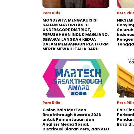
Pers Rilis
Pers Rili
MONDEVITA MENGAKUISISI
HIKSEMI
SAHAM MAYORITAS DI
Penyim
UNDERSCORE DISTRICT,
Seluruh
PERUSAHAAN INDUK MAGLIANO,
Indones
SEBAGAI LANGKAH KEDUA
Pengemb
DALAM MEMBANGUN PLATFORM
Tengga
MEREK MEWAH ITALIA BARU
Pers Rilis
Pers Rili
Cision Raih MarTech
Fair Fi
Breakthrough Awards 2026
Perban
untuk Pemantauan dan
Pendana
Analisis Media Sosial,
Bara di
Distribusi Siaran Pers, dan AEO