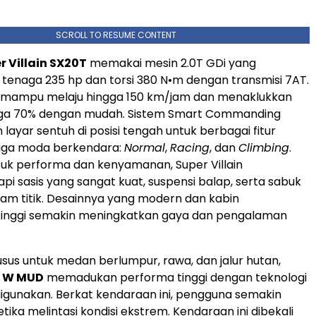
SCROLL TO RESUME CONTENT
 Villain SX20T
memakai mesin 2.0T GDi yang
tenaga 235 hp dan torsi 380 N•m dengan transmisi 7AT.
i mampu melaju hingga 150 km/jam dan menaklukkan
gga 70% dengan mudah. Sistem Smart Commanding
layar sentuh di posisi tengah untuk berbagai fitur
tiga moda berkendara:
Normal
,
Racing
, dan
Climbing
.
uk performa dan kenyamanan, Super Villain
pi sasis yang sangat kuat, suspensi balap, serta sabuk
m titik. Desainnya yang modern dan kabin
 tinggi semakin meningkatkan gaya dan pengalaman
sus untuk medan berlumpur, rawa, dan jalur hutan,
0 W MUD
memadukan performa tinggi dengan teknologi
gunakan. Berkat kendaraan ini, pengguna semakin
etika melintasi kondisi ekstrem. Kendaraan ini dibekali