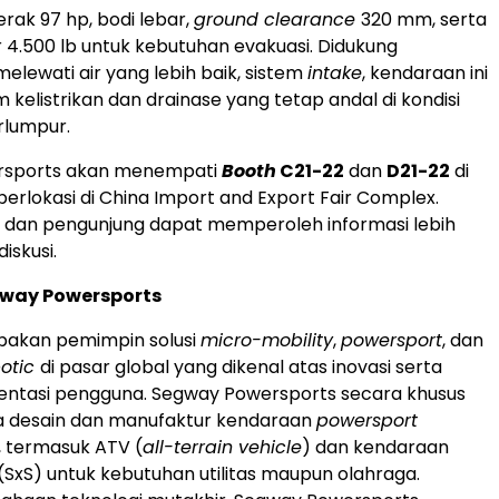
rak 97 hp, bodi lebar,
ground clearance
320 mm, serta
 4.500 lb untuk kebutuhan evakuasi. Didukung
ewati air yang lebih baik, sistem
intake
, kendaraan ini
m kelistrikan dan drainase yang tetap andal di kondisi
rlumpur.
rsports akan menempati
Booth
C21-22
dan
D21-22
di
 berlokasi di China Import and Export Fair Complex.
 dan pengunjung dapat memperoleh informasi lebih
iskusi.
way Powersports
akan pemimpin solusi
micro-mobility
,
powersport
, dan
otic
di pasar global yang dikenal atas inovasi serta
entasi pengguna. Segway Powersports secara khusus
a desain dan manufaktur kendaraan
powersport
, termasuk ATV (
all-terrain vehicle
) dan kendaraan
(SxS) untuk kebutuhan utilitas maupun olahraga.