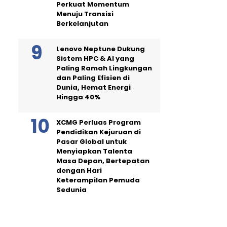
Perkuat Momentum
Menuju Transisi
Berkelanjutan
Lenovo Neptune Dukung
Sistem HPC & AI yang
Paling Ramah Lingkungan
dan Paling Efisien di
Dunia, Hemat Energi
Hingga 40%
XCMG Perluas Program
Pendidikan Kejuruan di
Pasar Global untuk
Menyiapkan Talenta
Masa Depan, Bertepatan
dengan Hari
Keterampilan Pemuda
Sedunia