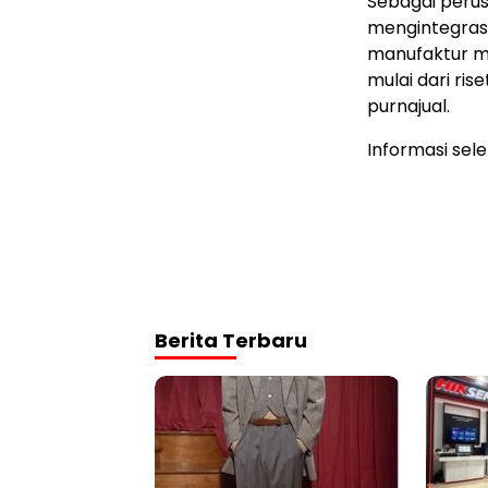
Sebagai peru
mengintegras
manufaktur ma
mulai dari ri
purnajual.
Informasi sel
Berita Terbaru