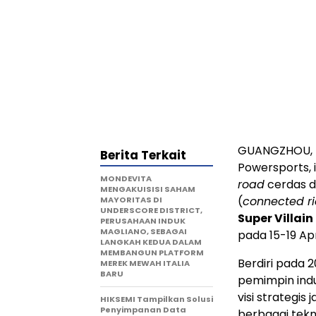
GUANGZHOU, T
Berita Terkait
Powersports,
MONDEVITA
road
cerdas d
MENGAKUISISI SAHAM
(
connected ri
MAYORITAS DI
UNDERSCORE DISTRICT,
Super Villai
PERUSAHAAN INDUK
MAGLIANO, SEBAGAI
pada 15-19 Apr
LANGKAH KEDUA DALAM
MEMBANGUN PLATFORM
Berdiri pada 
MEREK MEWAH ITALIA
BARU
pemimpin indu
visi strateg
HIKSEMI Tampilkan Solusi
Penyimpanan Data
berbagai tekn