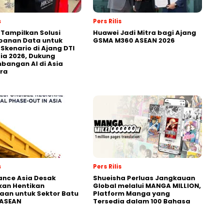
s
Pers Rilis
 Tampilkan Solusi
Huawei Jadi Mitra bagi Ajang
panan Data untuk
GSMA M360 ASEAN 2026
 Skenario di Ajang DTI
ia 2026, Dukung
angan AI di Asia
ra
s
Pers Rilis
nance Asia Desak
Shueisha Perluas Jangkauan
kan Hentikan
Global melalui MANGA MILLION,
an untuk Sektor Batu
Platform Manga yang
 ASEAN
Tersedia dalam 100 Bahasa