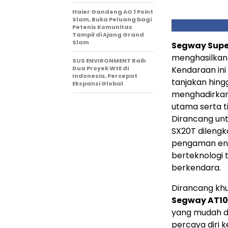
Haier Gandeng AO 1 Point
Slam, Buka Peluang bagi
Petenis Komunitas
Tampil di Ajang Grand
Slam
Segway Super
menghasilkan 
SUS ENVIRONMENT Raih
Dua Proyek WtE di
Kendaraan in
Indonesia, Percepat
tanjakan hin
Ekspansi Global
menghadirkan 
utama serta 
Dirancang unt
SX20T dilengka
pengaman ena
berteknologi
berkendara.
Dirancang khu
Segway AT1
yang mudah di
percaya diri k