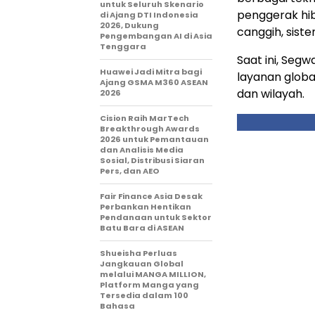
untuk Seluruh Skenario
penggerak hib
di Ajang DTI Indonesia
2026, Dukung
canggih, siste
Pengembangan AI di Asia
Tenggara
Saat ini, Seg
Huawei Jadi Mitra bagi
layanan global
Ajang GSMA M360 ASEAN
dan wilayah.
2026
Cision Raih MarTech
Breakthrough Awards
2026 untuk Pemantauan
dan Analisis Media
Sosial, Distribusi Siaran
Pers, dan AEO
Fair Finance Asia Desak
Perbankan Hentikan
Pendanaan untuk Sektor
Batu Bara di ASEAN
Shueisha Perluas
Jangkauan Global
melalui MANGA MILLION,
Platform Manga yang
Tersedia dalam 100
Bahasa