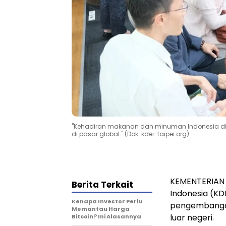
"Kehadiran makanan dan minuman Indonesia di T
di pasar global." (Dok. kdei-taipei.org)
KEMENTERIAN 
Berita Terkait
Indonesia (KD
Kenapa Investor Perlu
pengembangan
Memantau Harga
luar negeri.
Bitcoin? Ini Alasannya