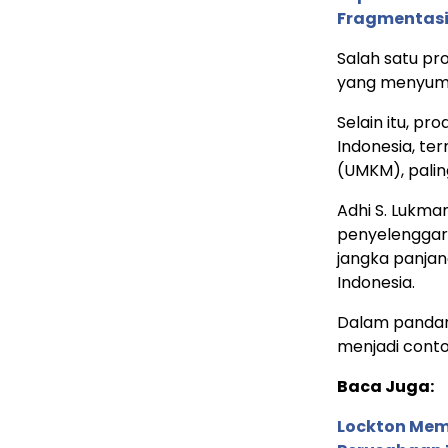
Fragmentasi
Salah satu pr
yang menyumba
Selain itu, p
Indonesia, te
(UMKM), palin
Adhi S. Lukm
penyelenggara
jangka panja
Indonesia.
Dalam pandan
menjadi cont
Baca Juga:
Lockton Mem