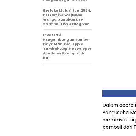
Berlaku Mulai 1 Juni 2024,
Pertamina Wajibkan
Warga Gunakan KTP
Saat Beli LPG 3 Kilogram
Investasi
Pengembangan Sumber
Daya Manusia, Apple
Tambah Apple Developer
Academy Keempat di
Bali
Dalam acara 
Pengusaha Ma
memfasilitasi
pembeli dari 