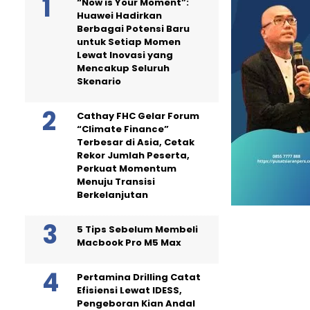
“Now is Your Moment”:
Huawei Hadirkan
Berbagai Potensi Baru
untuk Setiap Momen
Lewat Inovasi yang
Mencakup Seluruh
Skenario
Cathay FHC Gelar Forum
“Climate Finance”
Terbesar di Asia, Cetak
Rekor Jumlah Peserta,
Perkuat Momentum
Menuju Transisi
Berkelanjutan
5 Tips Sebelum Membeli
Macbook Pro M5 Max
Pertamina Drilling Catat
Efisiensi Lewat IDESS,
Pengeboran Kian Andal