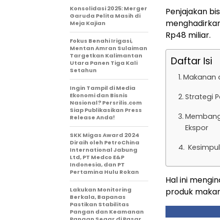
Konsolidasi 2025: Merger
Penjajakan bi
Garuda Pelita Masih di
menghadirkan p
Meja Kajian
Rp48 miliar.
Fokus Benahi Irigasi,
Mentan Amran Sulaiman
Targetkan Kalimantan
Daftar Isi
Utara Panen Tiga Kali
Setahun
Makanan d
Ingin Tampil di Media
Ekonomi dan Bisnis
Strategi
Nasional? Persrilis.com
Siap Publikasikan Press
Membangu
Release Anda!
Ekspor
SKK Migas Award 2024
Diraih oleh PetroChina
Kesimpu
International Jabung
Ltd, PT Medco E&P
Indonesia, dan PT
Pertamina Hulu Rokan
Hal ini mengi
Lakukan Monitoring
produk makana
Berkala, Bapanas
Pastikan Stabilitas
Pangan dan Keamanan
Pangan Segar di Pasar