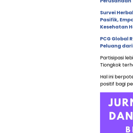
Perusahaan 
Survei Herba
Pasifik, Em
Kesehatan Ho
PCG Global 
Peluang dari
Partisipasi l
Tiongkok ter
Hal ini berp
positif bagi 