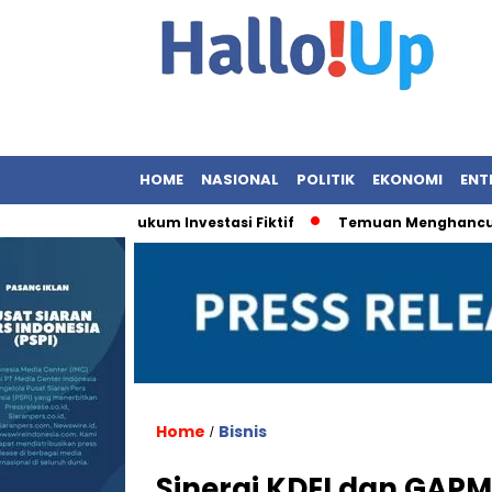
HOME
NASIONAL
POLITIK
EKONOMI
ENT
egakan Hukum Investasi Fiktif
Temuan Menghancurkan: 9 
Home
Bisnis
/
Sinergi KDEI dan GAP