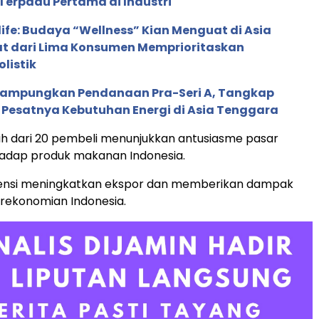
Terpadu Pertama di Industri
life: Budaya “Wellness” Kian Menguat di Asia
pat dari Lima Konsumen Memprioritaskan
listik
Rampungkan Pendanaan Pra-Seri A, Tangkap
 Pesatnya Kebutuhan Energi di Asia Tenggara
ebih dari 20 pembeli menunjukkan antusiasme pasar
hadap produk makanan Indonesia.
otensi meningkatkan ekspor dan memberikan dampak
perekonomian Indonesia.