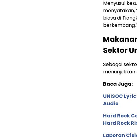
Menyusul kesuk
menyatakan, “
biasa di Tiong
berkembang.
Makanan
Sektor U
Sebagai sekt
menunjukkan d
Baca Juga:
UNISOC Lyri
Audio
Hard Rock C
Hard Rock Ri
Laporan Cis