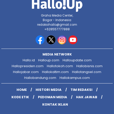
Graha Media Center,
Bogor - Indonesia
redaksihallo@gmail.com
+628557777888
MEDIA NETWORK
Hallo.id
Halloup.com
Halloupdate.com
Hallopresiden.com
Hallotokoh.com
Hallobisnis.com
Hallojabar.com
Hallokaltim.com
Hallotangsel.com
Hallobandung.com
Hallokampus.com
HOME
HISTORI MEDIA
TIM REDAKSI
KODE ETIK
PEDOMAN MEDIA
HAK JAWAB
KONTAK IKLAN