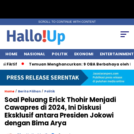
SCROLL TO CONTINUE WITH CONTENT
HOME
NASIONAL
POLITIK
EKONOMI
ENTERTAINMENT
if
Temuan Menghancurkan: 9 OBA Berbahaya oleh BPOM
/
/
Home
Berita Pilihan
Politik
Soal Peluang Erick Thohir Menjadi
Cawapres di 2024, Ini Diskusi
Eksklusif antara Presiden Jokowi
dengan Bima Arya