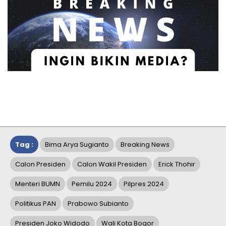
Tag :
Bima Arya Sugianto
Breaking News
Calon Presiden
Calon Wakil Presiden
Erick Thohir
Menteri BUMN
Pemilu 2024
Pilpres 2024
Politikus PAN
Prabowo Subianto
Presiden Joko Widodo
Wali Kota Bogor