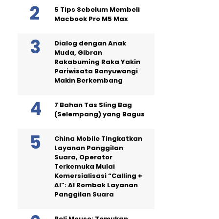
5 Tips Sebelum Membeli
Macbook Pro M5 Max
Dialog dengan Anak
Muda, Gibran
Rakabuming Raka Yakin
Pariwisata Banyuwangi
Makin Berkembang
7 Bahan Tas Sling Bag
(Selempang) yang Bagus
China Mobile Tingkatkan
Layanan Panggilan
Suara, Operator
Terkemuka Mulai
Komersialisasi “Calling +
AI”: AI Rombak Layanan
Panggilan Suara
Beli Mouse: Temukan