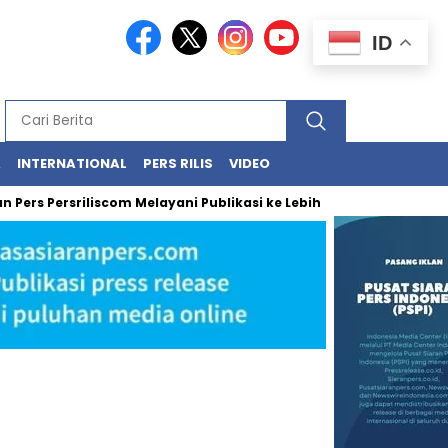
ID
A
INTERNATIONAL
PERS RILIS
VIDEO
rs Persriliscom Melayani Publikasi ke Lebih dari 150 Media Online