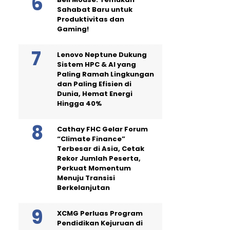
Sahabat Baru untuk
Produktivitas dan
Gaming!
Lenovo Neptune Dukung
Sistem HPC & AI yang
Paling Ramah Lingkungan
dan Paling Efisien di
Dunia, Hemat Energi
Hingga 40%
Cathay FHC Gelar Forum
“Climate Finance”
Terbesar di Asia, Cetak
Rekor Jumlah Peserta,
Perkuat Momentum
Menuju Transisi
Berkelanjutan
XCMG Perluas Program
Pendidikan Kejuruan di