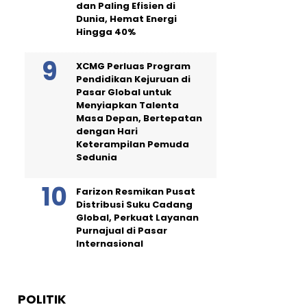
dan Paling Efisien di
Dunia, Hemat Energi
Hingga 40%
XCMG Perluas Program
Pendidikan Kejuruan di
Pasar Global untuk
Menyiapkan Talenta
Masa Depan, Bertepatan
dengan Hari
Keterampilan Pemuda
Sedunia
Farizon Resmikan Pusat
Distribusi Suku Cadang
Global, Perkuat Layanan
Purnajual di Pasar
Internasional
POLITIK