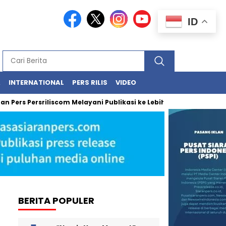
ID
A
INTERNATIONAL
PERS RILIS
VIDEO
rs Persriliscom Melayani Publikasi ke Lebih dari 150 Media Onlin
BERITA POPULER