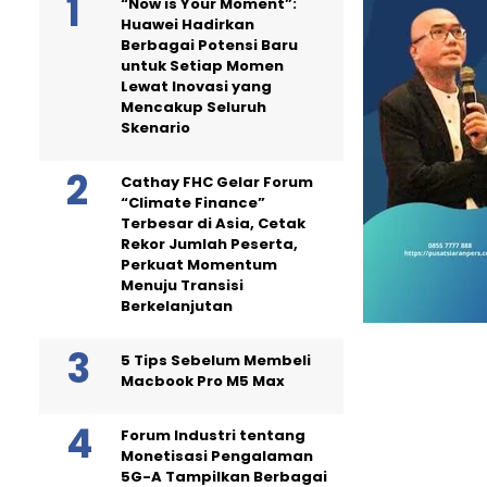
“Now is Your Moment”:
Huawei Hadirkan
Berbagai Potensi Baru
untuk Setiap Momen
Lewat Inovasi yang
Mencakup Seluruh
Skenario
Cathay FHC Gelar Forum
“Climate Finance”
Terbesar di Asia, Cetak
Rekor Jumlah Peserta,
Perkuat Momentum
Menuju Transisi
Berkelanjutan
5 Tips Sebelum Membeli
Macbook Pro M5 Max
Forum Industri tentang
Monetisasi Pengalaman
5G-A Tampilkan Berbagai