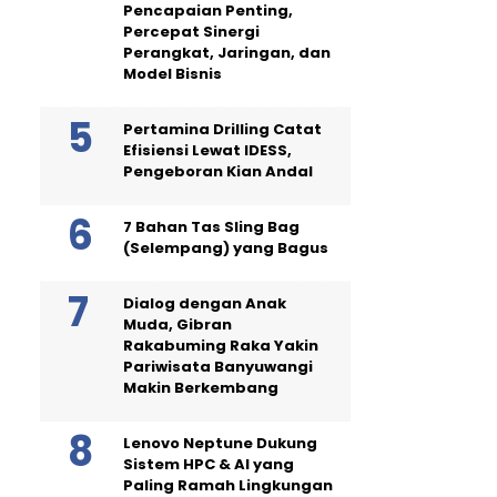
Pencapaian Penting,
Percepat Sinergi
Perangkat, Jaringan, dan
Model Bisnis
Pertamina Drilling Catat
Efisiensi Lewat IDESS,
Pengeboran Kian Andal
7 Bahan Tas Sling Bag
(Selempang) yang Bagus
Dialog dengan Anak
Muda, Gibran
Rakabuming Raka Yakin
Pariwisata Banyuwangi
Makin Berkembang
Lenovo Neptune Dukung
Sistem HPC & AI yang
Paling Ramah Lingkungan