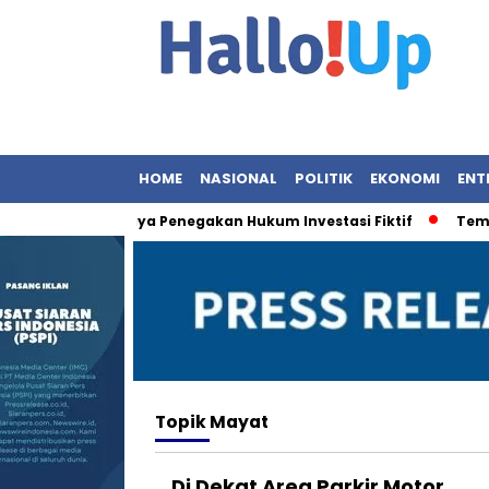
HOME
NASIONAL
POLITIK
EKONOMI
ENT
 Perkuat Upaya Penegakan Hukum Investasi Fiktif
Temuan M
Topik
Mayat
Di Dekat Area Parkir Motor