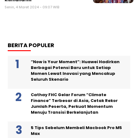
Senin, 4 Maret 2024 - 09:07 WIB
BERITA POPULER
“Now is Your Moment”: Huawei Hadirkan
Berbagai Potensi Baru untuk Setiap
Momen Lewat Inovasi yang Mencakup
Seluruh Skenario
Cathay FHC Gelar Forum “Climate
Finance” Terbesar di Asia, Cetak Rekor
Jumlah Peserta, Perkuat Momentum
Menuju Transisi Berkelanjutan
5 Tips Sebelum Membeli Macbook Pro M5
Max