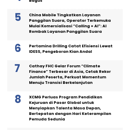
Bagus
China Mobile Tingkatkan Layanan
Panggilan Suara, Operator Terkemuka
Mulai Komersialisasi “Calling + AI”: AI
Rombak Layanan Panggilan Suara
Pertamina Drilling Catat Efisiensi Lewat
IDESS, Pengeboran Kian Andal
Cathay FHC Gelar Forum “Climate
Finance” Terbesar di Asia, Cetak Rekor
Jumlah Peserta, Perkuat Momentum
Menuju Transisi Berkelanjutan
XCMG Perluas Program Pendidikan
Kejuruan di Pasar Global untuk
Menyiapkan Talenta Masa Depan,
Bertepatan dengan Hari Keterampilan
Pemuda Sedunia