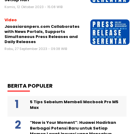
Kamis, 12 Oktober 2023 - 15:08 WIB
Video
Jasasiaranpers.com Collaborates
with News Portals, Supports
Simultaneous Press Releases and
Daily Releases
Rabu, 27 September 2023 - 09:38 WIB
BERITA POPULER
5 Tips Sebelum Membeli Macbook Pro M5
Max
“Now is Your Moment”: Huawei Hadirkan
Berbagai Potensi Baru untuk Setiap
Momen Lewat Inovasi yang Mencakup