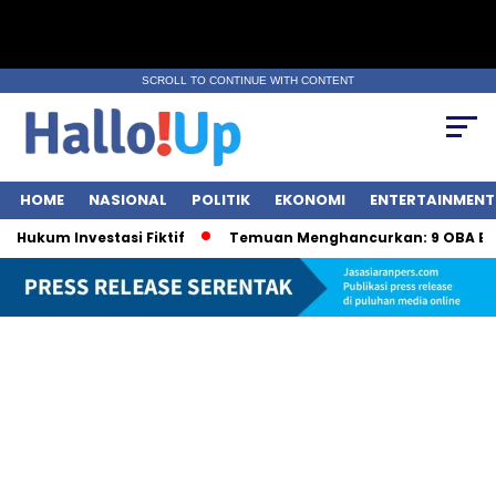
SCROLL TO CONTINUE WITH CONTENT
HOME
NASIONAL
POLITIK
EKONOMI
ENTERTAINMENT
kum Investasi Fiktif
Temuan Menghancurkan: 9 OBA Berb