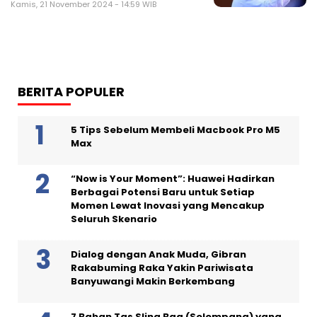
Kamis, 21 November 2024 - 14:59 WIB
BERITA POPULER
5 Tips Sebelum Membeli Macbook Pro M5
Max
“Now is Your Moment”: Huawei Hadirkan
Berbagai Potensi Baru untuk Setiap
Momen Lewat Inovasi yang Mencakup
Seluruh Skenario
Dialog dengan Anak Muda, Gibran
Rakabuming Raka Yakin Pariwisata
Banyuwangi Makin Berkembang
7 Bahan Tas Sling Bag (Selempang) yang