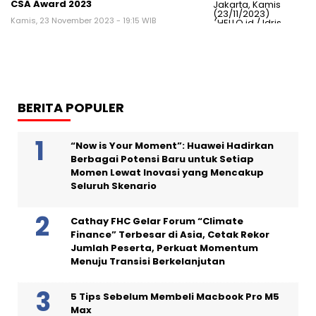
CSA Award 2023
Kamis, 23 November 2023 - 19:15 WIB
BERITA POPULER
“Now is Your Moment”: Huawei Hadirkan
Berbagai Potensi Baru untuk Setiap
Momen Lewat Inovasi yang Mencakup
Seluruh Skenario
Cathay FHC Gelar Forum “Climate
Finance” Terbesar di Asia, Cetak Rekor
Jumlah Peserta, Perkuat Momentum
Menuju Transisi Berkelanjutan
5 Tips Sebelum Membeli Macbook Pro M5
Max