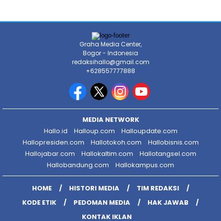
Graha Media Center,
Bogor - Indonesia
redaksihallo@gmail.com
+628557777888
MEDIA NETWORK
Hallo.id
Halloup.com
Halloupdate.com
Hallopresiden.com
Hallotokoh.com
Hallobisnis.com
Hallojabar.com
Hallokaltim.com
Hallotangsel.com
Hallobandung.com
Hallokampus.com
HOME
HISTORI MEDIA
TIM REDAKSI
KODE ETIK
PEDOMAN MEDIA
HAK JAWAB
KONTAK IKLAN