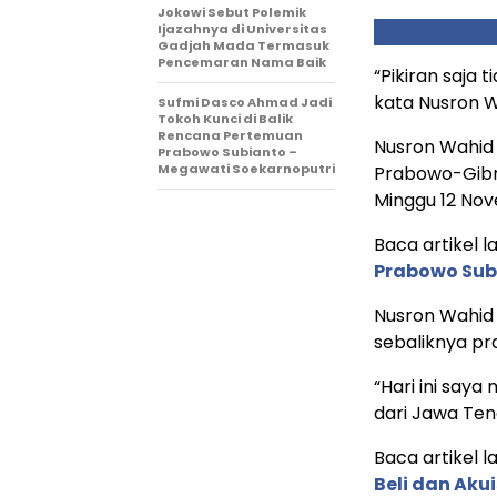
Jokowi Sebut Polemik
Ijazahnya di Universitas
Gadjah Mada Termasuk
Pencemaran Nama Baik
“Pikiran saja
kata Nusron W
Sufmi Dasco Ahmad Jadi
Tokoh Kunci di Balik
Rencana Pertemuan
Nusron Wahid 
Prabowo Subianto –
Megawati Soekarnoputri
Prabowo-Gibran
Minggu 12 No
Baca artikel la
Prabowo Sub
Nusron Wahid 
sebaliknya pra
“Hari ini saya
dari Jawa Ten
Baca artikel la
Beli dan Akui