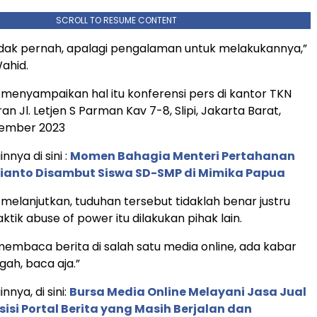
SCROLL TO RESUME CONTENT
 tidak pernah, apalagi pengalaman untuk melakukannya,”
ahid.
menyampaikan hal itu konferensi pers di kantor TKN
 Jl. Letjen S Parman Kav 7-8, Slipi, Jakarta Barat,
vember 2023
innya di sini :
Momen Bahagia Menteri Pertahanan
ianto Disambut Siswa SD-SMP di Mimika Papua
melanjutkan, tuduhan tersebut tidaklah benar justru
ktik abuse of power itu dilakukan pihak lain.
 membaca berita di salah satu media online, ada kabar
gah, baca aja.”
innya, di sini:
Bursa Media Online Melayani Jasa Jual
sisi Portal Berita yang Masih Berjalan dan