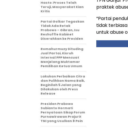
TPN Ganjar P
Hasto: Proses Telah
praktek abus
Teruji, Masyarakat Kian
Kritis
“Partai pendu
Partai Golkar Tegaskan
tidak terbias
Tidak Ada Retak
Prabowo – Gibran, Isu
untuk abuse o
Reshuffle Kabinet
Diserahkan ke Presiden
Romahurmuzy Dituding
Jual Partai, Kisruh
Internal PPP Mencuat
Menjelang Muktamar
Pemilihan Ketua Umum
Lakukan Perbaikan Citra
dan Pulihkan Nama Baik,
Beginilah 5 Jalan yang
Dilakukan oleh Press
Release
Presiden Prabowo
Subianto Hormati
Pernyataan Sikap Forum
Purnawirawan Prajurit
TNI yang Usulkan 8 Poin