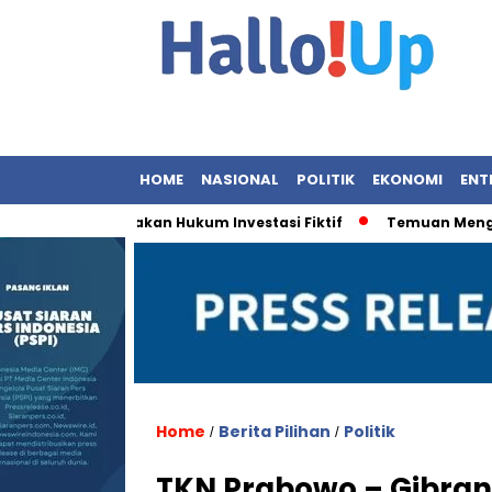
HOME
NASIONAL
POLITIK
EKONOMI
ENT
aya Penegakan Hukum Investasi Fiktif
Temuan Menghancurk
Home
Berita Pilihan
Politik
/
/
TKN Prabowo – Gibran