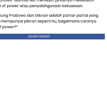
ranowo-Mahfud MD menuduh pihaknya melakukan
e of power atau penyalahgunaan kekuasaan.
kung Prabowo dan Gibran adalah partai-partai yang
a mempunyai pikiran seperti itu, bagaimana caranya
f power?”
ADVERTISEMENT