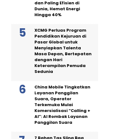
dan Paling Efisien di
Dunia, Hemat Energi
Hingga 40%
XCMG Perluas Program
Pendidikan Kejuruan di
Pasar Global untuk
Menyiapkan Talenta
Masa Depan, Bertepatan
dengan Hari
Keterampilan Pemuda
Sedunia
China Mobile Tingkatkan
Layanan Panggilan
Suara, Operator
Terkemuka Mulai
Komersialisasi “Calling +
AI”: AI Rombak Layanan
Panggilan Suara
7 Bahan Tas Sling Bag