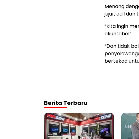
Menang denga
jujur, adil dan
“Kita ingin m
akuntabel”.
“Dan tidak bo
penyelewenga
bertekad untuk
Berita Terbaru