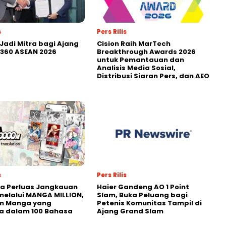
s
Pers Rilis
Jadi Mitra bagi Ajang
Cision Raih MarTech
360 ASEAN 2026
Breakthrough Awards 2026
untuk Pemantauan dan
Analisis Media Sosial,
Distribusi Siaran Pers, dan AEO
s
Pers Rilis
a Perluas Jangkauan
Haier Gandeng AO 1 Point
melalui MANGA MILLION,
Slam, Buka Peluang bagi
rm Manga yang
Petenis Komunitas Tampil di
a dalam 100 Bahasa
Ajang Grand Slam