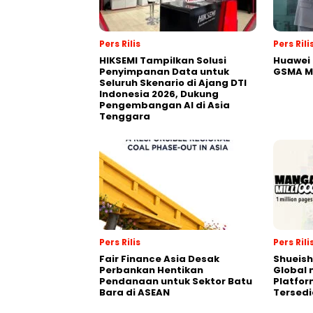
Pers Rilis
Pers Rili
HIKSEMI Tampilkan Solusi
Huawei 
Penyimpanan Data untuk
GSMA M
Seluruh Skenario di Ajang DTI
Indonesia 2026, Dukung
Pengembangan AI di Asia
Tenggara
Pers Rilis
Pers Rili
Fair Finance Asia Desak
Shueish
Perbankan Hentikan
Global 
Pendanaan untuk Sektor Batu
Platfo
Bara di ASEAN
Tersedi