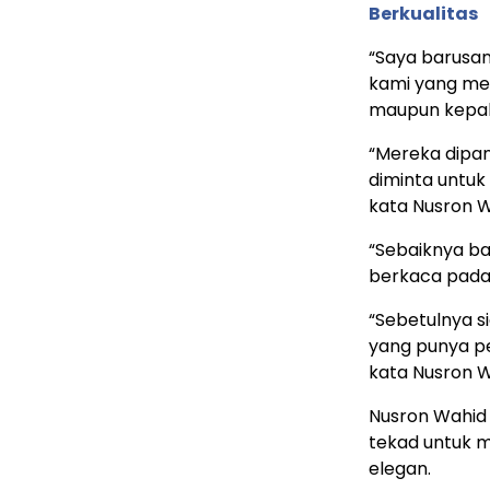
Berkualitas
“Saya barusan
kami yang me
maupun kepala
“Mereka dipan
diminta untu
kata Nusron W
“Sebaiknya b
berkaca pada d
“Sebetulnya 
yang punya p
kata Nusron W
Nusron Wahid
tekad untuk 
elegan.