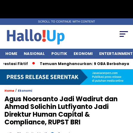
SCROLL TO CONTINUE WITH CONTENT
HOME
NASIONAL
POLITIK
EKONOMI
ENTERTAINMENT
Fiktif
Temuan Menghancurkan: 9 OBA Berbahaya oleh BPO
/
Home
Ekonomi
Agus Noorsanto Jadi Wadirut dan
Ahmad Solichin Lutfiyanto Jadi
Direktur Human Capital &
Compliance, RUPST BRI