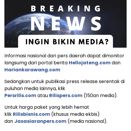
Informasi nasional dari pers daerah dapat dimonitor
langsumg dari portal berita
Hellojateng.com
dan
Hariankarawang.com
Sedangkan untuk publikasi press release serentak di
puluhan media lainnya, klik
Persrilis.com
atau
Rilispers.com
(150an media).
Untuk harga paket yang lebih hemat
klik
Rilisbisnis.com
(khusus media ekbis)
dan
Jasasiaranpers.com
(media nasional).