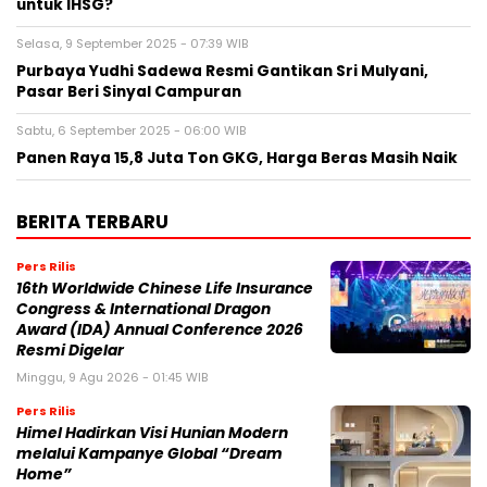
untuk IHSG?
Selasa, 9 September 2025 - 07:39 WIB
Purbaya Yudhi Sadewa Resmi Gantikan Sri Mulyani,
Pasar Beri Sinyal Campuran
Sabtu, 6 September 2025 - 06:00 WIB
Panen Raya 15,8 Juta Ton GKG, Harga Beras Masih Naik
BERITA TERBARU
Pers Rilis
16th Worldwide Chinese Life Insurance
Congress & International Dragon
Award (IDA) Annual Conference 2026
Resmi Digelar
Minggu, 9 Agu 2026 - 01:45 WIB
Pers Rilis
Himel Hadirkan Visi Hunian Modern
melalui Kampanye Global “Dream
Home”