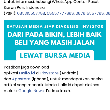
Untuk informasi, hubungi WhatsApp Center Pusat
Siaran Pers Indonesia
(PSPI):
085315557788
,
08557777888
,
087815557788
,
08
Pastikan juga download
aplikasi
Hallo.id
di
Playstore
(Android)
dan
Appstore
(iphone), untuk mendapatkan aneka
artikel yang menarik. Media Hallo.id dapat diakses
melalui
Google News
. Terima kasih.