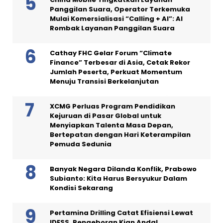
Panggilan Suara, Operator Terkemuka
Mulai Komersialisasi “Calling + AI”: AI
Rombak Layanan Panggilan Suara
Cathay FHC Gelar Forum “Climate
Finance” Terbesar di Asia, Cetak Rekor
Jumlah Peserta, Perkuat Momentum
Menuju Transisi Berkelanjutan
XCMG Perluas Program Pendidikan
Kejuruan di Pasar Global untuk
Menyiapkan Talenta Masa Depan,
Bertepatan dengan Hari Keterampilan
Pemuda Sedunia
Banyak Negara Dilanda Konflik, Prabowo
Subianto: Kita Harus Bersyukur Dalam
Kondisi Sekarang
Pertamina Drilling Catat Efisiensi Lewat
IDESS, Pengeboran Kian Andal