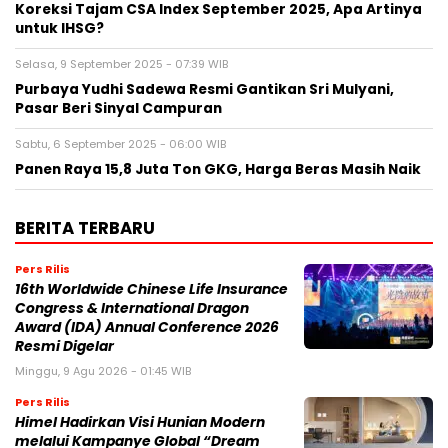
Koreksi Tajam CSA Index September 2025, Apa Artinya
untuk IHSG?
Selasa, 9 September 2025 - 07:39 WIB
Purbaya Yudhi Sadewa Resmi Gantikan Sri Mulyani,
Pasar Beri Sinyal Campuran
Sabtu, 6 September 2025 - 06:00 WIB
Panen Raya 15,8 Juta Ton GKG, Harga Beras Masih Naik
BERITA TERBARU
Pers Rilis
16th Worldwide Chinese Life Insurance
Congress & International Dragon
Award (IDA) Annual Conference 2026
Resmi Digelar
Minggu, 9 Agu 2026 - 01:45 WIB
Pers Rilis
Himel Hadirkan Visi Hunian Modern
melalui Kampanye Global “Dream