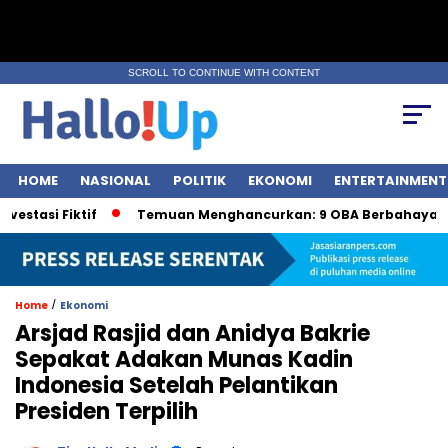
SCROLL TO CONTINUE WITH CONTENT
HOME
NASIONAL
POLITIK
EKONOMI
ENTERTAINMENT
 Fiktif
Temuan Menghancurkan: 9 OBA Berbahaya oleh BP
/
Home
Ekonomi
Arsjad Rasjid dan Anidya Bakrie
Sepakat Adakan Munas Kadin
Indonesia Setelah Pelantikan
Presiden Terpilih