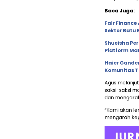
Baca Juga:
Fair Financ
Sektor Batu 
Shueisha Pe
Platform Ma
Haier Ganden
Komunitas T
Agus melanju
saksi-saksi m
dan mengarah
“Kami akan le
mengarah kep