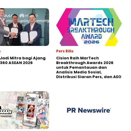
s
Pers Rilis
Jadi Mitra bagi Ajang
Cision Raih MarTech
360 ASEAN 2026
Breakthrough Awards 2026
untuk Pemantauan dan
Analisis Media Sosial,
Distribusi Siaran Pers, dan AEO