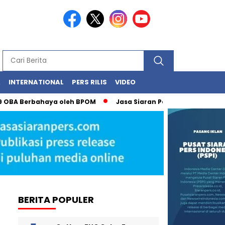
A
INTERNATIONAL
PERS RILIS
VIDEO
 OBA Berbahaya oleh BPOM
Jasa Siaran Pers Persriliscom M
BERITA POPULER