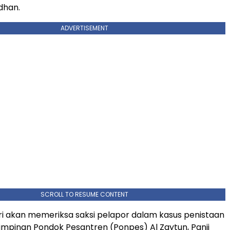
han.
ADVERTISEMENT
SCROLL TO RESUME CONTENT
ri akan memeriksa saksi pelapor dalam kasus penistaan
mpinan Pondok Pesantren (Ponpes) Al Zaytun, Panji