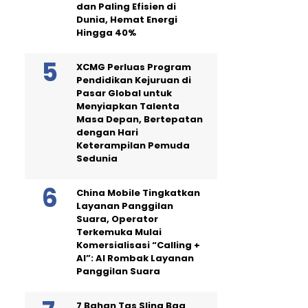
dan Paling Efisien di
Dunia, Hemat Energi
Hingga 40%
XCMG Perluas Program
Pendidikan Kejuruan di
Pasar Global untuk
Menyiapkan Talenta
Masa Depan, Bertepatan
dengan Hari
Keterampilan Pemuda
Sedunia
China Mobile Tingkatkan
Layanan Panggilan
Suara, Operator
Terkemuka Mulai
Komersialisasi “Calling +
AI”: AI Rombak Layanan
Panggilan Suara
7 Bahan Tas Sling Bag