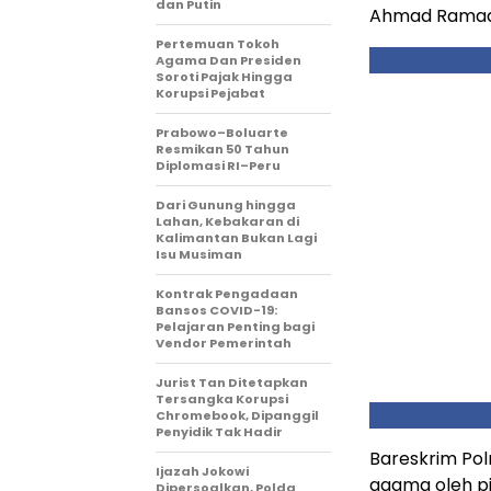
dan Putin
Ahmad Ramad
Pertemuan Tokoh
Agama Dan Presiden
Soroti Pajak Hingga
Korupsi Pejabat
Prabowo–Boluarte
Resmikan 50 Tahun
Diplomasi RI–Peru
Dari Gunung hingga
Lahan, Kebakaran di
Kalimantan Bukan Lagi
Isu Musiman
Kontrak Pengadaan
Bansos COVID-19:
Pelajaran Penting bagi
Vendor Pemerintah
Jurist Tan Ditetapkan
Tersangka Korupsi
Chromebook, Dipanggil
Penyidik Tak Hadir
Bareskrim Pol
Ijazah Jokowi
agama oleh pi
Dipersoalkan, Polda