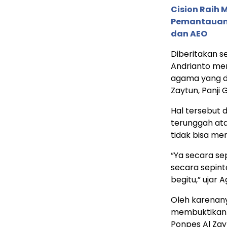
Cision Raih
Pemantauan d
dan AEO
Diberitakan s
Andrianto me
agama yang d
Zaytun, Panji 
Hal tersebut 
terunggah ata
tidak bisa me
“Ya secara se
secara sepint
begitu,” ujar 
Oleh karenan
membuktikan 
Ponpes Al Zay