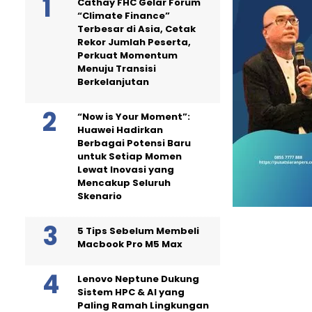
Cathay FHC Gelar Forum
“Climate Finance”
Terbesar di Asia, Cetak
Rekor Jumlah Peserta,
Perkuat Momentum
Menuju Transisi
Berkelanjutan
“Now is Your Moment”:
Huawei Hadirkan
Berbagai Potensi Baru
untuk Setiap Momen
Lewat Inovasi yang
Mencakup Seluruh
Skenario
5 Tips Sebelum Membeli
Macbook Pro M5 Max
Lenovo Neptune Dukung
Sistem HPC & AI yang
Paling Ramah Lingkungan