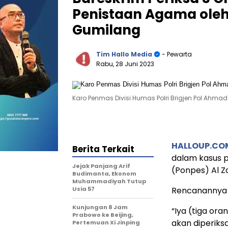
Penistaan Agama oleh 
Gumilang
Tim Hallo Media
- Pewarta
Rabu, 28 Juni 2023
Karo Penmas Divisi Humas Polri Brigjen Pol Ahmad
HALLOUP.CO
Berita Terkait
dalam kasus 
Jejak Panjang Arif
(Ponpes) Al Za
Budimanta, Ekonom
Muhammadiyah Tutup
Usia 57
Rencanannya pa
Kunjungan 8 Jam
“Iya (tiga or
Prabowo ke Beijing,
akan diperiksa
Pertemuan Xi Jinping