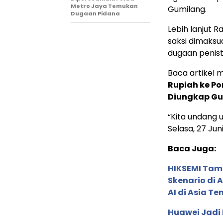
Metro Jaya Temukan
Gumilang.
Dugaan Pidana
Lebih lanjut 
saksi dimaksu
dugaan penis
Baca artikel me
Rupiah ke Po
Diungkap Gu
“Kita undang u
Selasa, 27 Jun
Baca Juga:
HIKSEMI Tam
Skenario di
AI di Asia T
Huawei Jadi