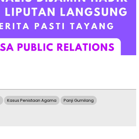
Kasus Penistaan Agama
Panji Gumilang