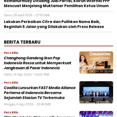
Romahurmuzy Dituding Jual Partai, Kisruh Internal PPP
Mencuat Menjelang Muktamar Pemilihan Ketua Umum
Senin, 28 April 2025 - 07:33 WIB
Lakukan Perbaikan Citra dan Pulihkan Nama Baik,
Beginilah 5 Jalan yang Dilakukan oleh Press Release
BERITA TERBARU
Pers Rilis
Changhong Gandeng Ikon Pop
Indonesia Rossa untuk Memperkuat
Jangkauan di Pasar Indonesia
Senin, 10 Agu 2026 - 04:22 WIB
Pers Rilis
Coolita Luncurkan FAST Media Alliance
Pertama di Indonesia Bersama
Sejumlah Stasiun TV Terkemuka
Minggu, 9 Agu 2026 - 23:49 WIB
Pers Rilis