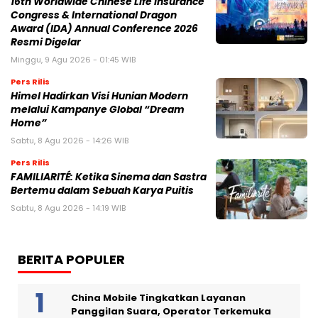
16th Worldwide Chinese Life Insurance
Congress & International Dragon
Award (IDA) Annual Conference 2026
Resmi Digelar
Minggu, 9 Agu 2026 - 01:45 WIB
Pers Rilis
Himel Hadirkan Visi Hunian Modern
melalui Kampanye Global “Dream
Home”
Sabtu, 8 Agu 2026 - 14:26 WIB
Pers Rilis
FAMILIARITÉ: Ketika Sinema dan Sastra
Bertemu dalam Sebuah Karya Puitis
Sabtu, 8 Agu 2026 - 14:19 WIB
BERITA POPULER
China Mobile Tingkatkan Layanan
Panggilan Suara, Operator Terkemuka