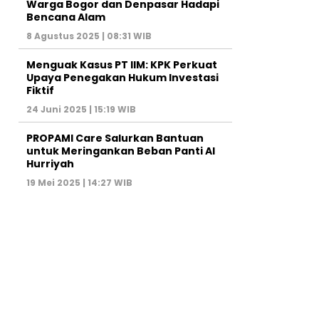
Warga Bogor dan Denpasar Hadapi
Bencana Alam
8 Agustus 2025 | 08:31 WIB
Menguak Kasus PT IIM: KPK Perkuat
Upaya Penegakan Hukum Investasi
Fiktif
24 Juni 2025 | 15:19 WIB
PROPAMI Care Salurkan Bantuan
untuk Meringankan Beban Panti Al
Hurriyah
19 Mei 2025 | 14:27 WIB