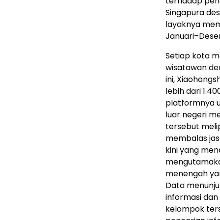
terhadap pen
Singapura des
layaknya me
Januari–Dese
Setiap kota m
wisatawan den
ini, Xiaohong
lebih dari 1.4
platformnya 
luar negeri m
tersebut meli
membalas jasa
kini yang men
mengutamakan
menengah yang
Data menunju
informasi dan
kelompok ter