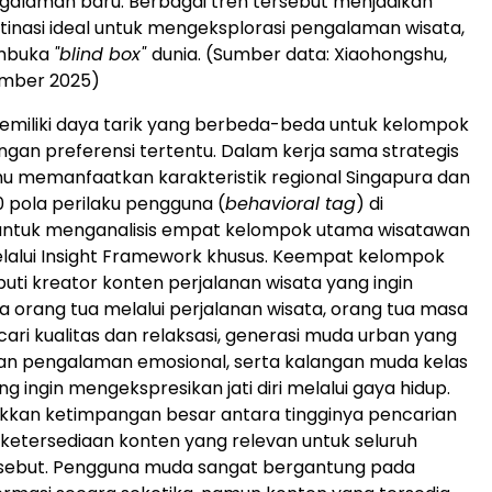
galaman baru. Berbagai tren tersebut menjadikan
tinasi ideal untuk mengeksplorasi pengalaman wisata,
mbuka
"blind box"
dunia. (Sumber data: Xiaohongshu,
mber 2025)
emiliki daya tarik yang berbeda-beda untuk kelompok
gan preferensi tertentu. Dalam kerja sama strategis
shu memanfaatkan karakteristik regional Singapura dan
00 pola perilaku pengguna (
behavioral tag
) di
untuk menganalisis empat kelompok utama wisatawan
elalui Insight Framework khusus. Keempat kelompok
puti kreator konten perjalanan wisata yang ingin
 orang tua melalui perjalanan wisata, orang tua masa
cari kualitas dan relaksasi, generasi muda urban yang
 pengalaman emosional, serta kalangan muda kelas
 ingin mengekspresikan jati diri melalui gaya hidup.
kkan ketimpangan besar antara tingginya pencarian
 ketersediaan konten yang relevan untuk seluruh
sebut. Pengguna muda sangat bergantung pada