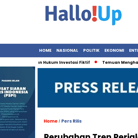
HOME
NASIONAL
POLITIK
EKONOMI
ENT
Penegakan Hukum Investasi Fiktif
Temuan Menghancurkan: 
Home
Pers Rilis
/
Perubahan Tren Perjal