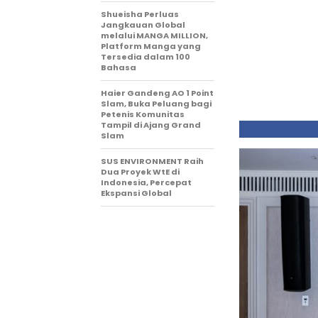
Shueisha Perluas
Jangkauan Global
melalui MANGA MILLION,
Platform Manga yang
Tersedia dalam 100
Bahasa
Haier Gandeng AO 1 Point
Slam, Buka Peluang bagi
Petenis Komunitas
Tampil di Ajang Grand
Slam
SUS ENVIRONMENT Raih
Dua Proyek WtE di
Indonesia, Percepat
Ekspansi Global