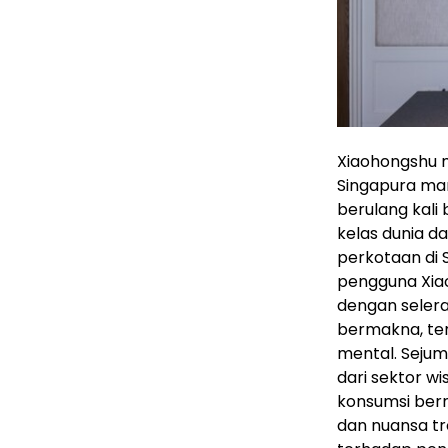
Xiaohongshu me
Singapura ma
berulang kali
kelas dunia d
perkotaan di 
pengguna Xiao
dengan seler
bermakna, te
mental. Sejum
dari sektor 
konsumsi bern
dan nuansa tr