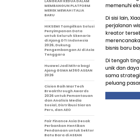
LANGKAH KEDUA DALAM
memenuhi eks
MEMBANGUN PLATFORM
MEREK MEWAH ITALIA
BARU
Di sisi lain, 
perjalanan wi
HIKSEMI Tampilkan Solusi
Penyimpanan Data
kreator terse
untuk Seluruh Skenario
merencanakan
di Ajang DTI Indonesia
2026, Dukung
bisnis baru bag
Pengembangan AI di Asia
Tenggara
Di tengah ti
Huawei Jadi Mitra bagi
unik dan daya 
Ajang GSMA M360 ASEAN
sama strateg
2026
peluang pasar
Cision Raih MarTech
Breakthrough Awards
2026 untuk Pemantauan
dan Analisis Media
Sosial, Distribusi Siaran
Pers, dan AEO
Fair Finance Asia Desak
Perbankan Hentikan
Pendanaan untuk Sektor
Batu Bara di ASEAN