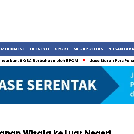
ERTAINMENT
LIFESTYLE
SPORT
MEGAPOLITAN
NUSANTAR
9 OBA Berbahaya oleh BPOM
Jasa Siaran Pers Persriliscom 
anan Wisata ke Luar Negeri,