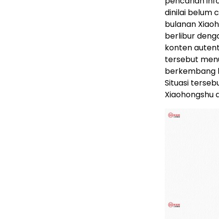
pencarian inf
dinilai belum 
bulanan Xiaoh
berlibur deng
konten autenti
tersebut menu
berkembang le
Situasi terse
Xiaohongshu d