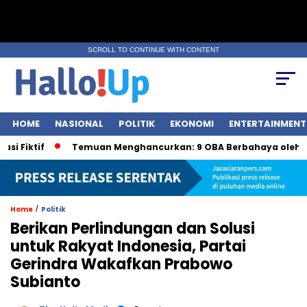
SCROLL TO CONTINUE WITH CONTENT
HOME
NASIONAL
POLITIK
EKONOMI
ENTERTAINMENT
ktif
Temuan Menghancurkan: 9 OBA Berbahaya oleh BPOM
/
Home
Politik
Berikan Perlindungan dan Solusi
untuk Rakyat Indonesia, Partai
Gerindra Wakafkan Prabowo
Subianto