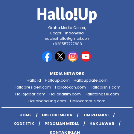
Graha Media Center,
Bogor - Indonesia
redaksihallo@gmail.com
+628557777888
MEDIA NETWORK
Hallo.id
Halloup.com
Halloupdate.com
Hallopresiden.com
Hallotokoh.com
Hallobisnis.com
Hallojabar.com
Hallokaltim.com
Hallotangsel.com
Hallobandung.com
Hallokampus.com
HOME
HISTORI MEDIA
TIM REDAKSI
KODE ETIK
PEDOMAN MEDIA
HAK JAWAB
KONTAK IKLAN