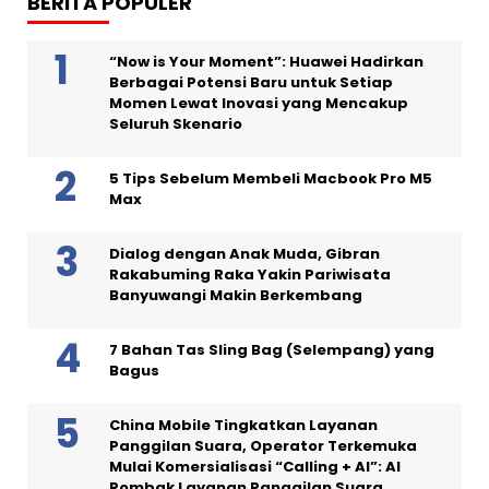
BERITA POPULER
“Now is Your Moment”: Huawei Hadirkan
Berbagai Potensi Baru untuk Setiap
Momen Lewat Inovasi yang Mencakup
Seluruh Skenario
5 Tips Sebelum Membeli Macbook Pro M5
Max
Dialog dengan Anak Muda, Gibran
Rakabuming Raka Yakin Pariwisata
Banyuwangi Makin Berkembang
7 Bahan Tas Sling Bag (Selempang) yang
Bagus
China Mobile Tingkatkan Layanan
Panggilan Suara, Operator Terkemuka
Mulai Komersialisasi “Calling + AI”: AI
Rombak Layanan Panggilan Suara