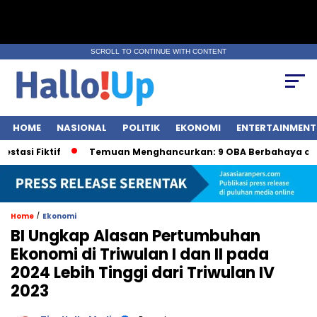
SCROLL TO CONTINUE WITH CONTENT
HOME
NASIONAL
POLITIK
EKONOMI
ENTERTAINMENT
Fiktif
Temuan Menghancurkan: 9 OBA Berbahaya oleh BPO
/
Home
Ekonomi
BI Ungkap Alasan Pertumbuhan
Ekonomi di Triwulan I dan II pada
2024 Lebih Tinggi dari Triwulan IV
2023