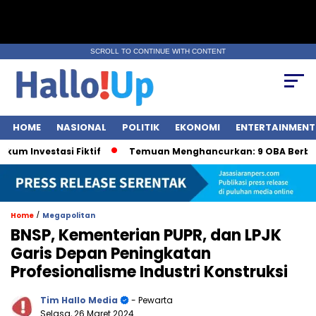
SCROLL TO CONTINUE WITH CONTENT
HOME
NASIONAL
POLITIK
EKONOMI
ENTERTAINMENT
nvestasi Fiktif
Temuan Menghancurkan: 9 OBA Berbahaya
/
Home
Megapolitan
BNSP, Kementerian PUPR, dan LPJK
Garis Depan Peningkatan
Profesionalisme Industri Konstruksi
Tim Hallo Media
- Pewarta
Selasa, 26 Maret 2024