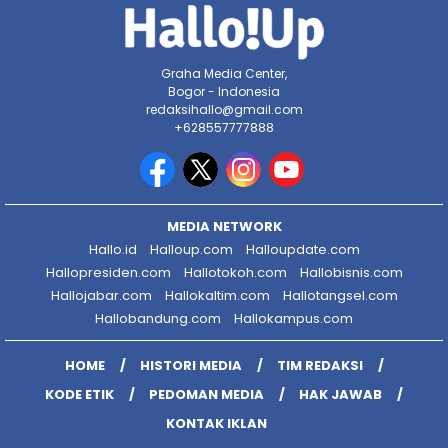
Graha Media Center,
Bogor - Indonesia
redaksihallo@gmail.com
+628557777888
MEDIA NETWORK
Hallo.id
Halloup.com
Halloupdate.com
Hallopresiden.com
Hallotokoh.com
Hallobisnis.com
Hallojabar.com
Hallokaltim.com
Hallotangsel.com
Hallobandung.com
Hallokampus.com
HOME
HISTORI MEDIA
TIM REDAKSI
KODE ETIK
PEDOMAN MEDIA
HAK JAWAB
KONTAK IKLAN