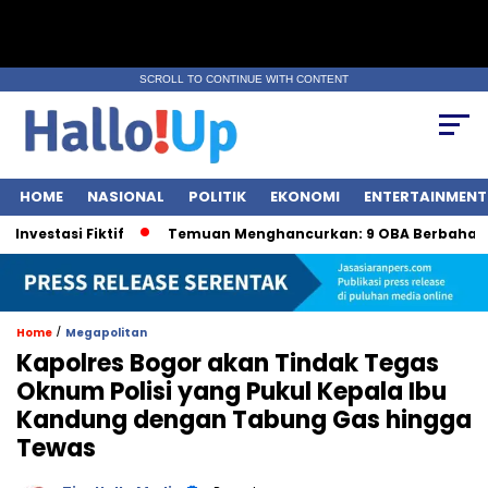
SCROLL TO CONTINUE WITH CONTENT
HOME
NASIONAL
POLITIK
EKONOMI
ENTERTAINMENT
si Fiktif
Temuan Menghancurkan: 9 OBA Berbahaya oleh
/
Home
Megapolitan
Kapolres Bogor akan Tindak Tegas
Oknum Polisi yang Pukul Kepala Ibu
Kandung dengan Tabung Gas hingga
Tewas