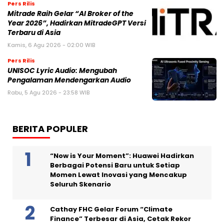
Pers Rilis
Mitrade Raih Gelar “AI Broker of the
Year 2026”, Hadirkan MitradeGPT Versi
Terbaru di Asia
Kamis, 6 Agu 2026 - 02:00 WIB
Pers Rilis
UNISOC Lyric Audio: Mengubah
Pengalaman Mendengarkan Audio
Rabu, 5 Agu 2026 - 23:58 WIB
BERITA POPULER
“Now is Your Moment”: Huawei Hadirkan
Berbagai Potensi Baru untuk Setiap
Momen Lewat Inovasi yang Mencakup
Seluruh Skenario
Cathay FHC Gelar Forum “Climate
Finance” Terbesar di Asia, Cetak Rekor