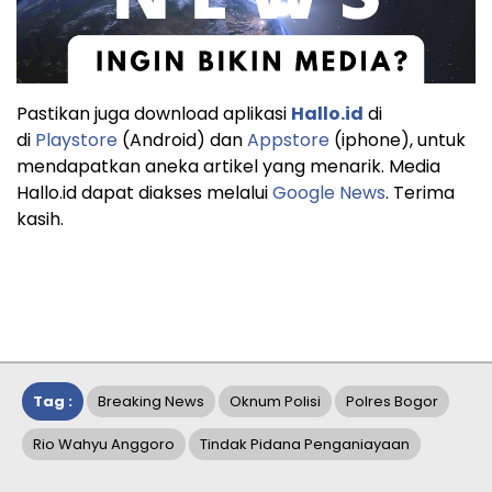
Pastikan juga download aplikasi
Hallo.id
di
di
Playstore
(Android) dan
Appstore
(iphone), untuk
mendapatkan aneka artikel yang menarik. Media
Hallo.id dapat diakses melalui
Google News
. Terima
kasih.
Tag :
Breaking News
Oknum Polisi
Polres Bogor
Rio Wahyu Anggoro
Tindak Pidana Penganiayaan