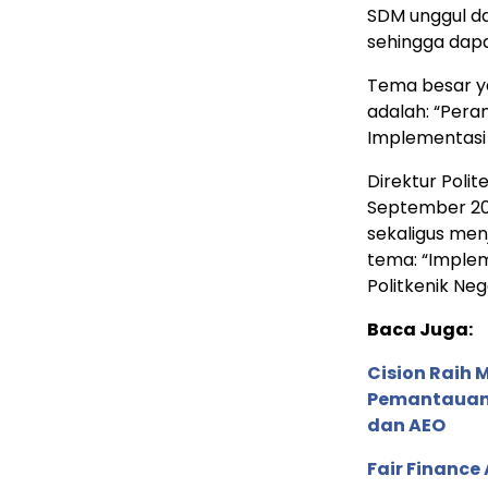
SDM unggul da
sehingga dapa
Tema besar ya
adalah: “Peran
Implementasi 
Direktur Polit
September 202
sekaligus me
tema: “Implem
Politkenik Neg
Baca Juga:
Cision Raih
Pemantauan d
dan AEO
Fair Financ