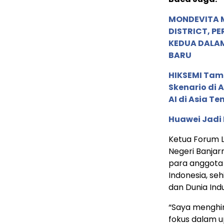
MONDEVITA 
DISTRICT, P
KEDUA DALA
BARU
HIKSEMI Tam
Skenario di
AI di Asia T
Huawei Jadi
Ketua Forum L
Negeri Banjar
para anggota 
Indonesia, se
dan Dunia Indu
“Saya menghim
fokus dalam u