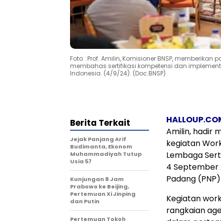
Foto : Prof. Amilin, Komisioner BNSP, memberikan
membahas sertifikasi kompetensi dan implementa
Indonesia. (4/9/24). (Doc.BNSP)
HALLOUP.CO
Berita Terkait
Amilin, hadi
Jejak Panjang Arif
kegiatan Work
Budimanta, Ekonom
Lembaga Sertif
Muhammadiyah Tutup
Usia 57
4 September 2
Padang (PNP)
Kunjungan 8 Jam
Prabowo ke Beijing,
Pertemuan Xi Jinping
Kegiatan work
dan Putin
rangkaian ag
Pertemuan Tokoh