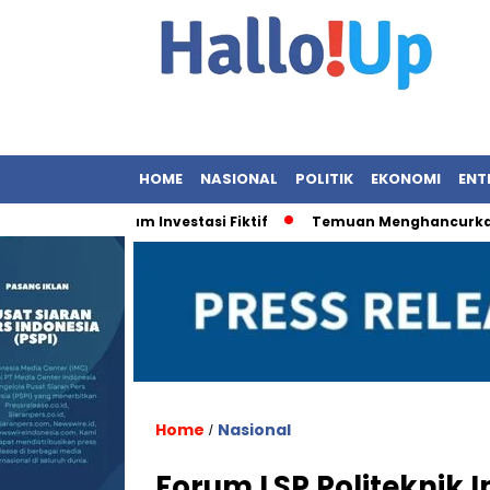
HOME
NASIONAL
POLITIK
EKONOMI
ENT
kan Hukum Investasi Fiktif
Temuan Menghancurkan: 9 OBA
Home
Nasional
/
Forum LSP Politeknik