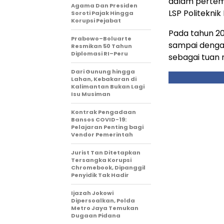
dalam pertem
Agama Dan Presiden
LSP Politeknik
Soroti Pajak Hingga
Korupsi Pejabat
Pada tahun 20
Prabowo–Boluarte
sampai dengan
Resmikan 50 Tahun
Diplomasi RI–Peru
sebagai tuan
Dari Gunung hingga
Lahan, Kebakaran di
Kalimantan Bukan Lagi
Isu Musiman
Kontrak Pengadaan
Bansos COVID-19:
Pelajaran Penting bagi
Vendor Pemerintah
Jurist Tan Ditetapkan
Tersangka Korupsi
Chromebook, Dipanggil
Penyidik Tak Hadir
Ijazah Jokowi
Dipersoalkan, Polda
Metro Jaya Temukan
Dugaan Pidana