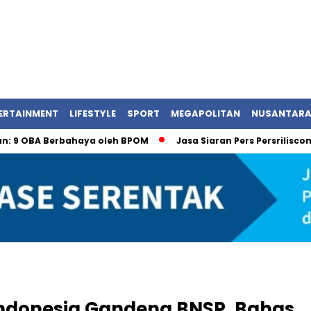
ERTAINMENT
LIFESTYLE
SPORT
MEGAPOLITAN
NUSANTAR
 Berbahaya oleh BPOM
Jasa Siaran Pers Persriliscom Melaya
 Indonesia Gandeng BNSP, Bahas