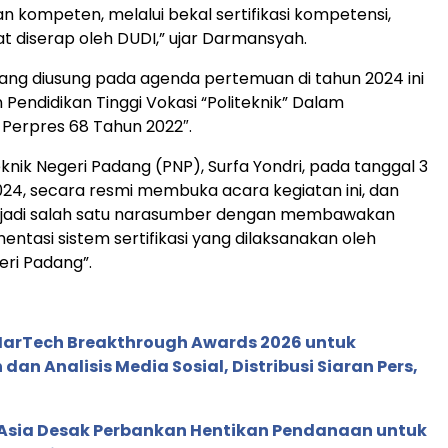
n kompeten, melalui bekal sertifikasi kompetensi,
t diserap oleh DUDI,” ujar Darmansyah.
ng diusung pada agenda pertemuan di tahun 2024 ini
 Pendidikan Tinggi Vokasi “Politeknik” Dalam
Perpres 68 Tahun 2022″.
eknik Negeri Padang (PNP), Surfa Yondri, pada tanggal 3
4, secara resmi membuka acara kegiatan ini, dan
njadi salah satu narasumber dengan membawakan
entasi sistem sertifikasi yang dilaksanakan oleh
eri Padang”.
 MarTech Breakthrough Awards 2026 untuk
an Analisis Media Sosial, Distribusi Siaran Pers,
e Asia Desak Perbankan Hentikan Pendanaan untuk