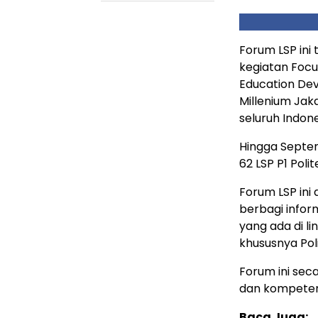
Forum LSP ini 
kegiatan Focu
Education Dev
Millenium Jaka
seluruh Indone
Hingga Septem
62 LSP P1 Poli
Forum LSP ini 
berbagi infor
yang ada di li
khususnya Poli
Forum ini sec
dan kompeten
Baca Juga: