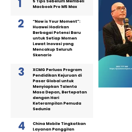
5 Tips Sebelum Membeli
Macbook Pro M5 Max
“Now is Your Moment”:
Huawei Hadirkan
Berbagai Potensi Baru
untuk Setiap Momen
Lewat Inovasi yang
Mencakup Seluruh
Skenario
XCMG Perluas Program
Pendidikan Kejuruan di
Pasar Global untuk
Menyiapkan Talenta
Masa Depan, Bertepatan
dengan Hari
Keterampilan Pemuda
Sedunia
China Mobile Tingkatkan
Layanan Panggilan