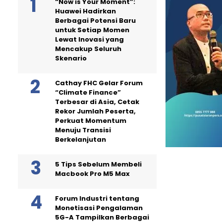
“Now is Your Moment”:
Huawei Hadirkan
Berbagai Potensi Baru
untuk Setiap Momen
Lewat Inovasi yang
Mencakup Seluruh
Skenario
Cathay FHC Gelar Forum
“Climate Finance”
Terbesar di Asia, Cetak
Rekor Jumlah Peserta,
Perkuat Momentum
Menuju Transisi
Berkelanjutan
5 Tips Sebelum Membeli
Macbook Pro M5 Max
Forum Industri tentang
Monetisasi Pengalaman
5G-A Tampilkan Berbagai