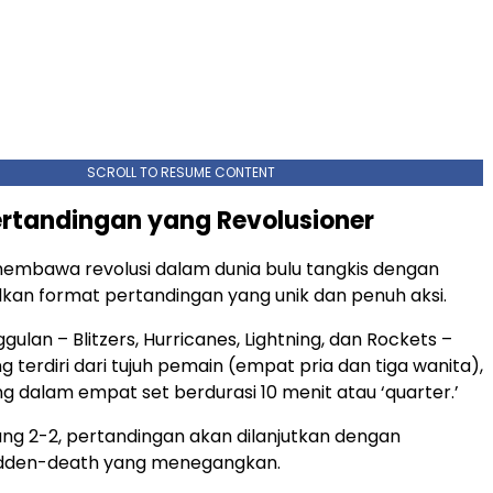
SCROLL TO RESUME CONTENT
rtandingan yang Revolusioner
mbawa revolusi dalam dunia bulu tangkis dengan
an format pertandingan yang unik dan penuh aksi.
ulan – Blitzers, Hurricanes, Lightning, dan Rockets –
 terdiri dari tujuh pemain (empat pria dan tiga wanita),
g dalam empat set berdurasi 10 menit atau ‘quarter.’
ang 2-2, pertandingan akan dilanjutkan dengan
udden-death yang menegangkan.