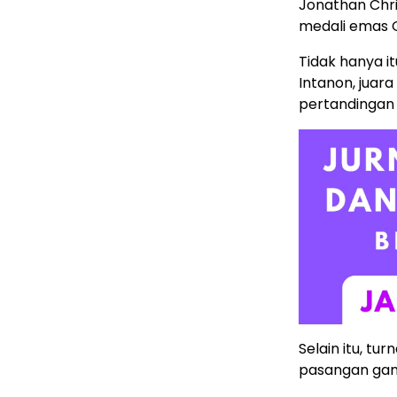
Jonathan Chris
medali emas O
Tidak hanya it
Intanon, juar
pertandingan i
Selain itu, t
pasangan gan