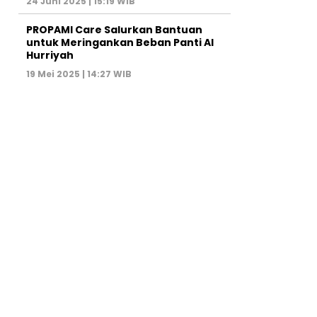
24 Juni 2025 | 15:19 WIB
PROPAMI Care Salurkan Bantuan
untuk Meringankan Beban Panti Al
Hurriyah
19 Mei 2025 | 14:27 WIB