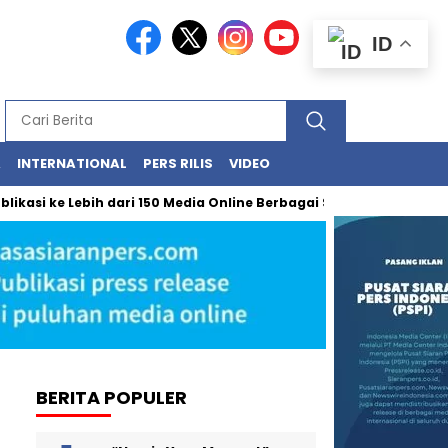
ID
A
INTERNATIONAL
PERS RILIS
VIDEO
 ke Lebih dari 150 Media Online Berbagai Segmentasi
Kasus C
BERITA POPULER