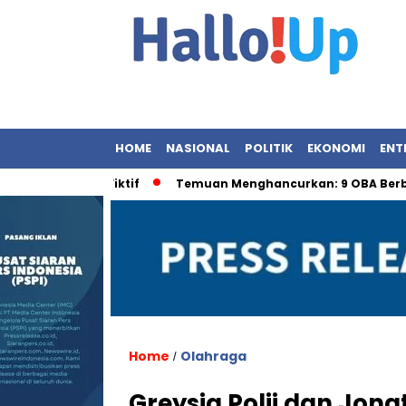
HOME
NASIONAL
POLITIK
EKONOMI
ENT
vestasi Fiktif
Temuan Menghancurkan: 9 OBA Berbahaya 
Home
Olahraga
/
Greysia Polii dan Jona