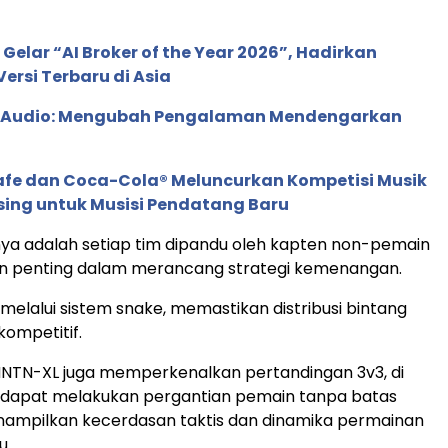
 Gelar “AI Broker of the Year 2026”, Hadirkan
ersi Terbaru di Asia
c Audio: Mengubah Pengalaman Mendengarkan
afe dan Coca-Cola® Meluncurkan Kompetisi Musik
sing untuk Musisi Pendatang Baru
nya adalah setiap tim dipandu oleh kapten non-pemain
n penting dalam merancang strategi kemenangan.
 melalui sistem snake, memastikan distribusi bintang
kompetitif.
DMNTN-XL juga memperkenalkan pertandingan 3v3, di
dapat melakukan pergantian pemain tanpa batas
nampilkan kecerdasan taktis dan dinamika permainan
u.