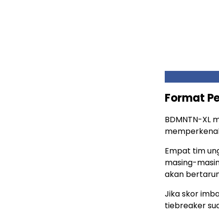
Format Pe
BDMNTN-XL me
memperkenalk
Empat tim ungg
masing-masing
akan bertarun
Jika skor imb
tiebreaker s