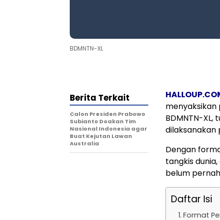
BDMNTN-XL
HALLOUP.CO
Berita Terkait
menyaksikan 
Calon Presiden Prabowo
BDMNTN-XL, tu
Subianto Doakan Tim
dilaksanakan 
Nasional Indonesia agar
Buat Kejutan Lawan
Australia
Dengan format
tangkis dunia
belum pernah
Daftar Isi
Format Pe