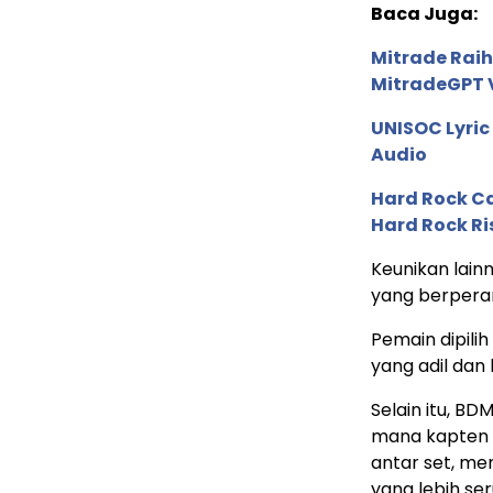
Baca Juga:
Mitrade Raih
MitradeGPT V
UNISOC Lyri
Audio
Hard Rock C
Hard Rock Ri
Keunikan lain
yang berpera
Pemain dipilih
yang adil dan 
Selain itu, B
mana kapten 
antar set, me
yang lebih ser