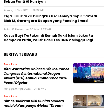
Beban Panti Al Hurriyah
Kamis, 15 Mei 2025 - 13:39 WIB
Tiga Juru Parkir Diringkus Usai Aniaya Sopir Taksi di
Blok M, Gara-gara Ucapan yang Pancing Emosi
Rabu, 18 Desember 2024 - 13:37 WIB
Kasus Bayi Tertukar di Rumah Sakit Islam Jakarta
Cempaka Putih, Polisi: Hasil Tes DNA 2 Minggu Lagi
BERITA TERBARU
Pers Rilis
16th Worldwide Chinese Life Insurance
Congress & International Dragon
Award (IDA) Annual Conference 2026
Resmi Digelar
Minggu, 9 Agu 2026 - 01:45 WIB
Pers Rilis
Himel Hadirkan Visi Hunian Modern
melalui Kampanye Global “Dream