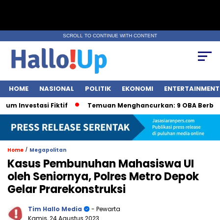
SCROLL TO CONTINUE WITH CONTENT
HOME
NASIONAL
POLITIK
EKONOMI
ENTERTAINMENT
vestasi Fiktif
Temuan Menghancurkan: 9 OBA Berbahaya 
/
Home
Megapolitan
Kasus Pembunuhan Mahasiswa UI
oleh Seniornya, Polres Metro Depok
Gelar Prarekonstruksi
Tim Hallo Media
- Pewarta
Kamis, 24 Agustus 2023