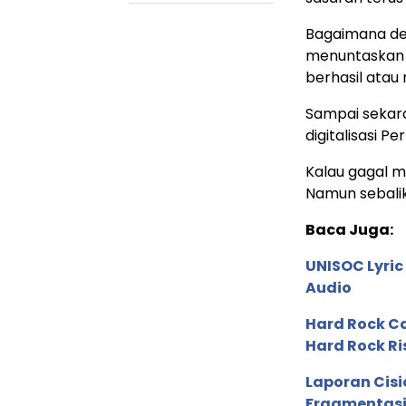
Bagaimana den
menuntaskan 
berhasil atau 
Sampai sekar
digitalisasi Pe
Kalau gagal m
Namun sebalikn
Baca Juga:
UNISOC Lyri
Audio
Hard Rock C
Hard Rock Ri
Laporan Cis
Fragmentasi