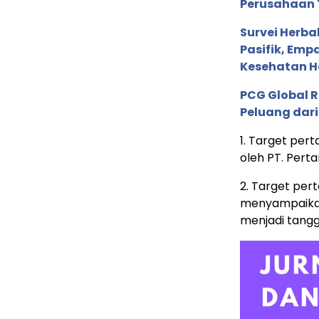
Perusahaan 
Survei Herba
Pasifik, Em
Kesehatan Ho
PCG Global 
Peluang dari
1. Target per
oleh PT. Pert
2. Target per
menyampaikan 
menjadi tangga