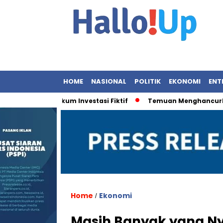
HOME
NASIONAL
POLITIK
EKONOMI
ENT
gakan Hukum Investasi Fiktif
Temuan Menghancurkan: 9 OB
Home
Ekonomi
/
Masih Banyak yang Nyo