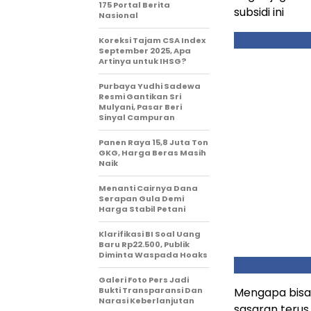
175 Portal Berita
subsidi ini
Nasional
Koreksi Tajam CSA Index
September 2025, Apa
Artinya untuk IHSG?
Purbaya Yudhi Sadewa
Resmi Gantikan Sri
Mulyani, Pasar Beri
Sinyal Campuran
Panen Raya 15,8 Juta Ton
GKG, Harga Beras Masih
Naik
Menanti Cairnya Dana
Serapan Gula Demi
Harga Stabil Petani
Klarifikasi BI Soal Uang
Baru Rp22.500, Publik
Diminta Waspada Hoaks
Galeri Foto Pers Jadi
Bukti Transparansi Dan
Mengapa bisa 
Narasi Keberlanjutan
sasaran teru