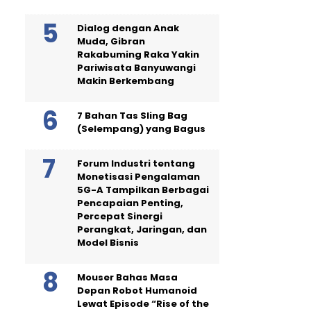
Dialog dengan Anak
Muda, Gibran
Rakabuming Raka Yakin
Pariwisata Banyuwangi
Makin Berkembang
7 Bahan Tas Sling Bag
(Selempang) yang Bagus
Forum Industri tentang
Monetisasi Pengalaman
5G-A Tampilkan Berbagai
Pencapaian Penting,
Percepat Sinergi
Perangkat, Jaringan, dan
Model Bisnis
Mouser Bahas Masa
Depan Robot Humanoid
Lewat Episode “Rise of the