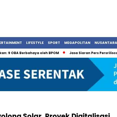
ERTAINMENT
LIFESTYLE
SPORT
MEGAPOLITAN
NUSANTAR
A Berbahaya oleh BPOM
Jasa Siaran Pers Persriliscom Mela
long Solar, Proyek Digitalisasi