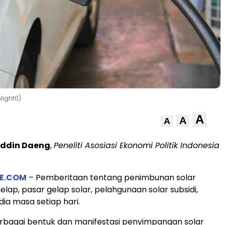
light0)
A
A
A
ddin Daeng
,
Peneliti Asosiasi Ekonomi Politik Indonesia
E.COM
– Pemberitaan tentang penimbunan solar
 gelap, pasar gelap solar, pelahgunaan solar subsidi,
a masa setiap hari.
erbagai bentuk dan manifestasi penyimpangan solar