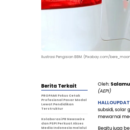
Ilustrasi Pengisian BBM. (Pixabay.com/bere_moon
Oleh:
Salamu
Berita Terkait
(AEPI)
PROPAMI Fokus Cetak
Profesional Pasar Modal
HALLOUPDAT
Lewat Pendidikan
Terstruktur
subsidi, solar
mewarnai medi
Kolaborasi PR Newswire
dan PSPI Perkuat Akses
Begitu juga b
Media Indonesia melalui