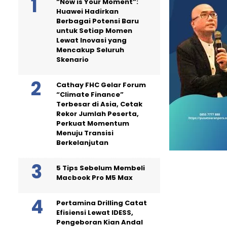
“Now is Your Moment”:
Huawei Hadirkan
Berbagai Potensi Baru
untuk Setiap Momen
Lewat Inovasi yang
Mencakup Seluruh
Skenario
Cathay FHC Gelar Forum
“Climate Finance”
Terbesar di Asia, Cetak
Rekor Jumlah Peserta,
Perkuat Momentum
Menuju Transisi
Berkelanjutan
5 Tips Sebelum Membeli
Macbook Pro M5 Max
Pertamina Drilling Catat
Efisiensi Lewat IDESS,
Pengeboran Kian Andal