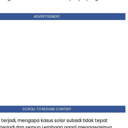
ADVERTISEMENT
SCROLL TO RESUME CONTENT
terjadi, mengapa kasus solar subsidi tidak tepat
s terjadi dan semua Lembaga gagal mengawasinya.