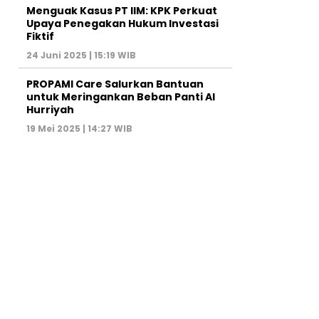
Menguak Kasus PT IIM: KPK Perkuat
Upaya Penegakan Hukum Investasi
Fiktif
24 Juni 2025 | 15:19 WIB
PROPAMI Care Salurkan Bantuan
untuk Meringankan Beban Panti Al
Hurriyah
19 Mei 2025 | 14:27 WIB